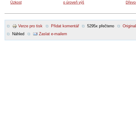
Úzkost
o úroveň výš
Dřevo
Verze pro tisk
Přidat komentář
5295x přečteno
Original
Náhled
Zaslat e-mailem