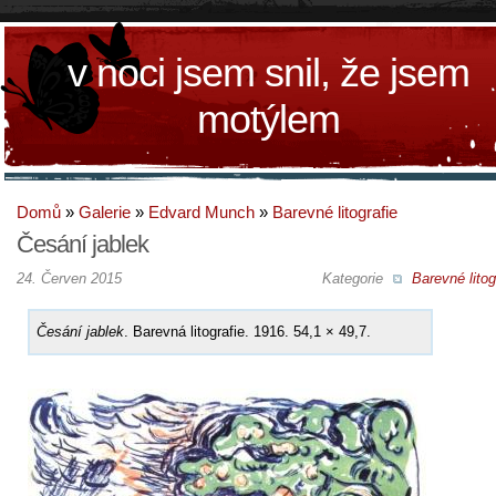
v noci jsem snil, že jsem
motýlem
Domů
»
Galerie
»
Edvard Munch
»
Barevné litografie
Česání jablek
24. Červen 2015
Kategorie
Barevné litog
Česání jablek
. Barevná litografie. 1916. 54,1 × 49,7.