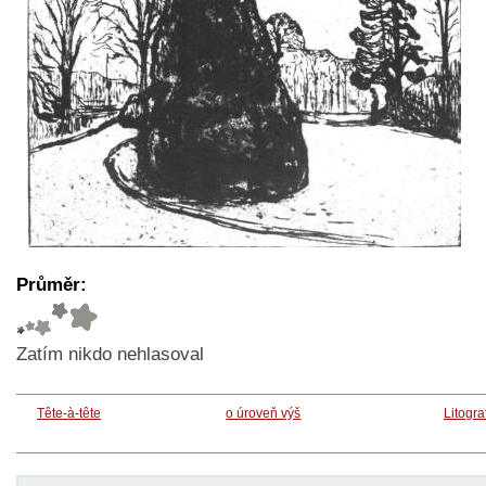
Průměr:
Zatím nikdo nehlasoval
Tête-à-tête
o úroveň výš
Litogra