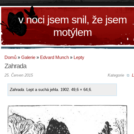
v noci jsem snil, že jsem
motýlem
Domů
»
Galerie
»
Edvard Munch
»
Lepty
Zahrada
25. Červen 2015
Kategorie
L
Zahrada
. Lept a suchá jehla. 1902. 49,6 × 64,6.