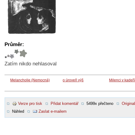
Průměr:
Zatím nikdo nehlasoval
Melancholie (Nemocná)
o úroveň výš
Milenci v kadeř
Verze pro tisk
Přidat komentář
5499x přečteno
Original
Náhled
Zaslat e-mailem