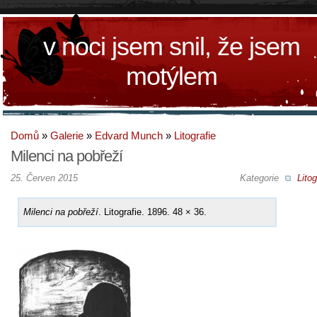
v noci jsem snil, že jsem
motýlem
Domů
»
Galerie
»
Edvard Munch
»
Litografie
Milenci na pobřeží
25. Červen 2015
Kategorie
Litog
Milenci na pobřeží
. Litografie. 1896. 48 × 36.