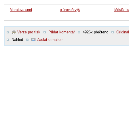
Maratova smrt
o úroveň výš
Měsíční s
Verze pro tisk
Přidat komentář
4926x přečteno
Original
Náhled
Zaslat e-mailem