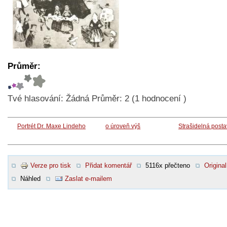
Průměr:
Tvé hlasování:
Žádná
Průměr:
2
(
1
hodnocení )
Portrét Dr. Maxe Lindeho
o úroveň výš
Strašidelná post
Verze pro tisk
Přidat komentář
5116x přečteno
Original
Náhled
Zaslat e-mailem