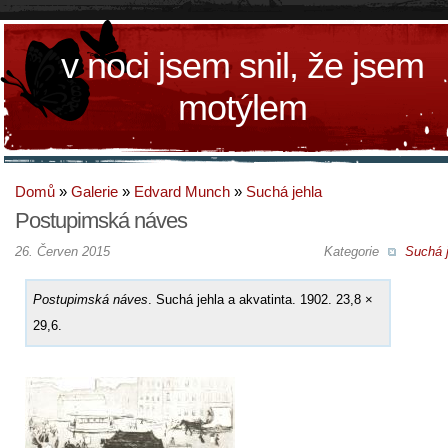
v noci jsem snil, že jsem
motýlem
Domů
»
Galerie
»
Edvard Munch
»
Suchá jehla
Postupimská náves
26. Červen 2015
Kategorie
Suchá j
Postupimská náves
. Suchá jehla a akvatinta. 1902. 23,8 ×
29,6.