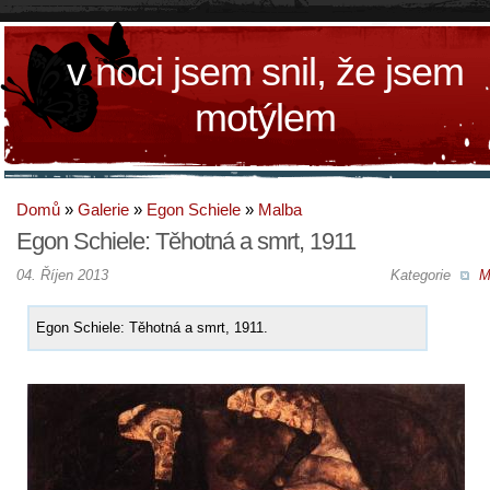
v noci jsem snil, že jsem
motýlem
Domů
»
Galerie
»
Egon Schiele
»
Malba
Egon Schiele: Těhotná a smrt, 1911
04. Říjen 2013
Kategorie
M
Egon Schiele: Těhotná a smrt, 1911.