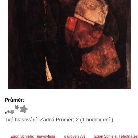
Průměr:
Tvé hlasování:
Žádná
Průměr:
2
(
1
hodnocení )
Egon Schiele: Tmavovlasá
o úroveň výš
Egon Schiele: Těhotná ž