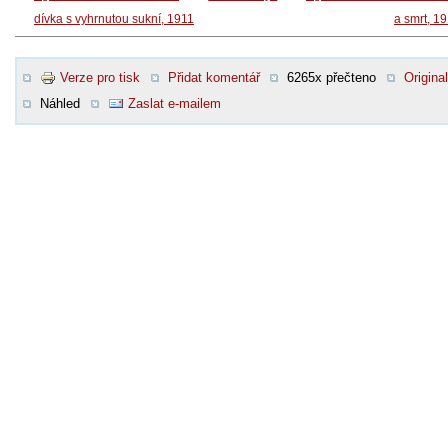
dívka s vyhrnutou sukní, 1911
a smrt, 1
Verze pro tisk
Přidat komentář
6265x přečteno
Original
Náhled
Zaslat e-mailem