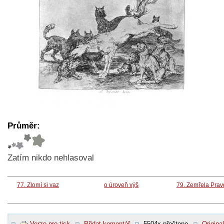
Průměr:
Zatím nikdo nehlasoval
77. Zlomí si vaz
o úroveň výš
79. Zemřela Pra
Verze pro tisk
Přidat komentář
5504x přečteno
Original