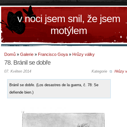
v noci jsem snil, že jsem
motýlem
Domů
»
Galerie
»
Francisco Goya
»
Hrůzy války
78. Bránil se dobře
07. Květen 2014
Kategorie
Hrůzy v
Bránil se dobře. (Los desastres de la guerra, č. 78: Se
defiende bien.)