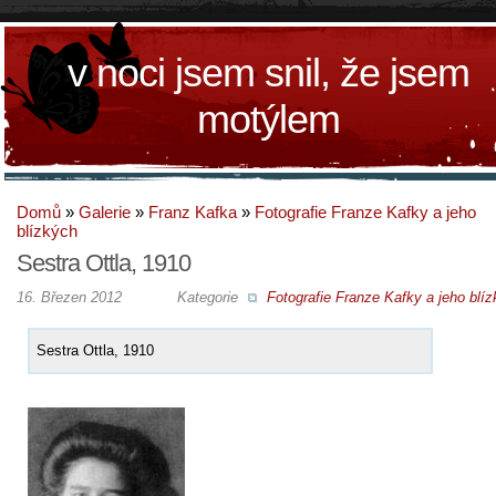
v noci jsem snil, že jsem
motýlem
Domů
»
Galerie
»
Franz Kafka
»
Fotografie Franze Kafky a jeho
blízkých
Sestra Ottla, 1910
16. Březen 2012
Kategorie
Fotografie Franze Kafky a jeho blí
Sestra Ottla, 1910