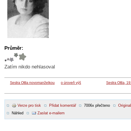
Průměr:
Zatím nikdo nehlasoval
Sestra Ottla novomanželkou
o úroveň výš
Sestra Ottla, 1
Verze pro tisk
Přidat komentář
7006x přečteno
Original
Náhled
Zaslat e-mailem