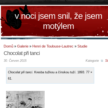
v noci jsem snil, že jsem
motýlem
Domů
»
Galerie
»
Henri de Toulouse-Lautrec
»
Studie
Chocolat při tanci
30. Červen 2015
Kategorie
St
Chocolat při tanci
. Kresba tužkou a čínskou tuží. 1893. 77 ×
61.