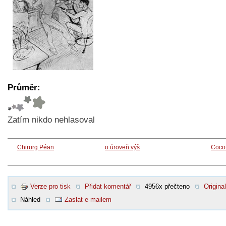
Průměr:
Zatím nikdo nehlasoval
Chirurg Péan
o úroveň výš
Cocot
Verze pro tisk
Přidat komentář
4956x přečteno
Original
Náhled
Zaslat e-mailem