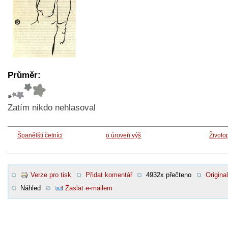
Průměr:
Zatím nikdo nehlasoval
Španělští četníci
o úroveň výš
Životo
Verze pro tisk
Přidat komentář
4932x přečteno
Original
Náhled
Zaslat e-mailem