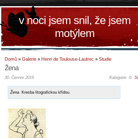
v noci jsem snil, že jsem
motýlem
Domů
»
Galerie
»
Henri de Toulouse-Lautrec
»
Studie
Žena
30. Červen 2015
Kategorie
St
Žena
. Kresba litografickou křídou.