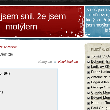
„v noci jsem s
 jsem snil, že jsem
a teď nevím,
který snil, že
motýlem
jsem motýlem
je
ri Matisse
autoři a z
 Vence
Tomáš V. O
Bohumil Hra
Kategorie
Henri Matisse
Ladislav Kl
Franz Kafka
ce, 1947
Antoine de 
Edgar Allan
George Orw
Claude Mon
říž
Edvard Mun
Henri de To
Paul Gaugu