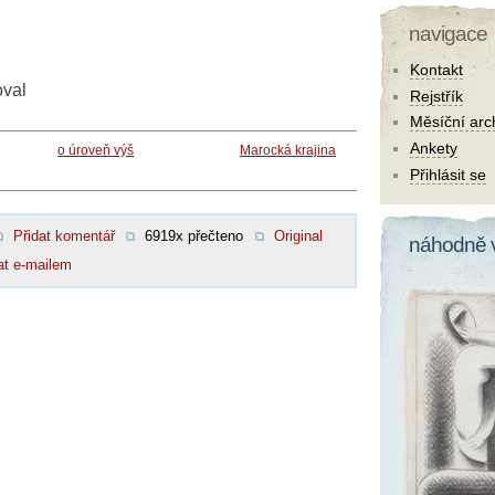
navigace
Kontakt
oval
Rejstřík
Měsíční arc
Ankety
o úroveň výš
Marocká krajina
Přihlásit se
Přidat komentář
6919x přečteno
Original
náhodně 
at e-mailem