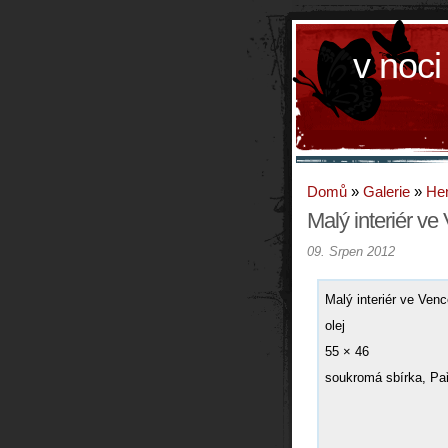
v noci
Domů
»
Galerie
»
Hen
Malý interiér ve
09. Srpen 2012
Malý interiér ve Ven
olej
55 × 46
soukromá sbírka, Pa