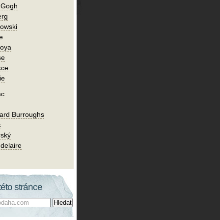
n Gogh
erg
owski
e
Goya
se
kce
ie
ac
ard Burroughs
k
rský
delaire
této stránce