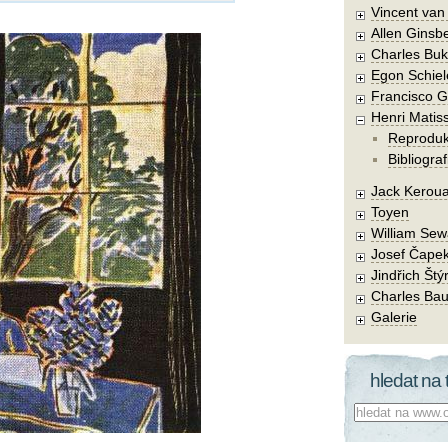
Vincent va
Allen Ginsb
Charles Buk
Egon Schiel
Francisco 
Henri Matis
Reprodu
Bibliograf
Jack Kerou
Toyen
William Sew
Josef Čape
Jindřich Štý
Charles Bau
Galerie
hledat na 
Co hledat: