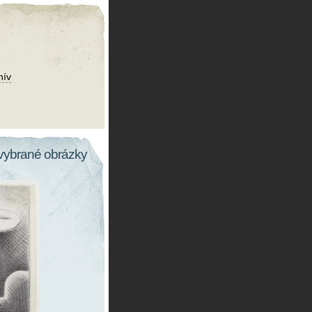
hív
vybrané obrázky