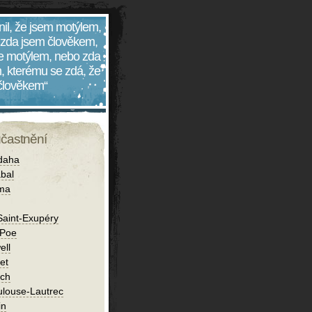
nil, že jsem motýlem,
 zda jsem člověkem,
 je motýlem, nebo zda
, kterému se zdá, že
 člověkem“
účastnění
daha
bal
íma
Saint-Exupéry
 Poe
ell
et
ch
ulouse-Lautrec
in