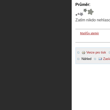
Průměr:
Zatím nikdo nehlas
Malířův ateliér
Verze pro tisk
Náhled
Zasl