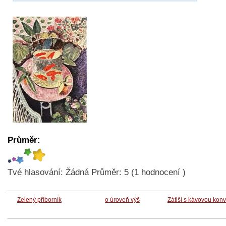
Průměr:
Tvé hlasování:
Žádná
Průměr:
5
(
1
hodnocení )
Zelený příborník
o úroveň výš
Zátiší s kávovou konv