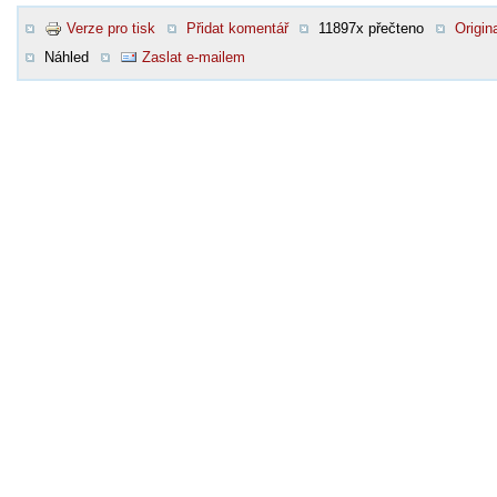
Verze pro tisk
Přidat komentář
11897x přečteno
Origina
Náhled
Zaslat e-mailem