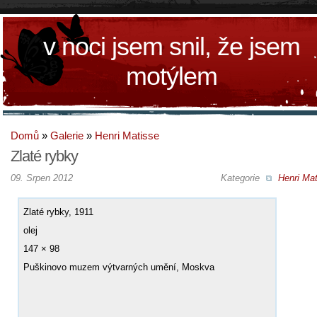
v noci jsem snil, že jsem
motýlem
Domů
»
Galerie
»
Henri Matisse
Zlaté rybky
09. Srpen 2012
Kategorie
Henri Mat
Zlaté rybky, 1911
olej
147 × 98
Puškinovo muzem výtvarných umění, Moskva