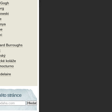
n Gogh
erg
owski
e
Goya
se
ac
ard Burroughs
k
rský
cké koláže
 nocturno
delaire
této stránce