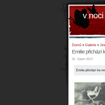
v noci
Domů
»
Galerie
»
Jin
Emilie přichází
01. Srpen 2013
Emilie přichází ke m