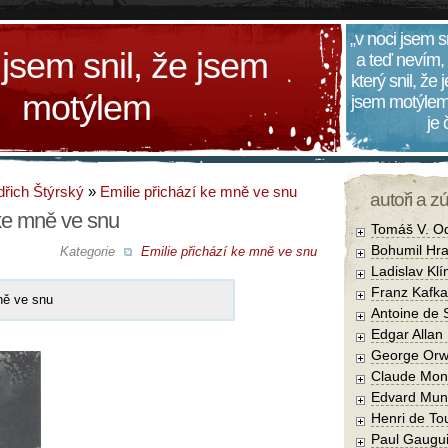
„v noci jsem s
 jsem snil, že jsem
a teď nevím,
který snil, že
motýlem
jsem motýlem
je
dřich Štýrský
»
Emilie přichází ke mně ve snu
autoři a z
 ke mně ve snu
Tomáš V. O
Bohumil Hra
Kategorie
Emilie přichází ke mně ve snu
Ladislav Kl
Franz Kafka
ně ve snu
Antoine de 
Edgar Allan
George Orw
Claude Mon
Edvard Mun
Henri de To
Paul Gaugu