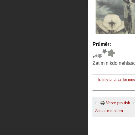
Průměr:
Zatím nikdo nehlas
Emilie přichází ke mn
Verze pro tisk
Zaslat e-mailem