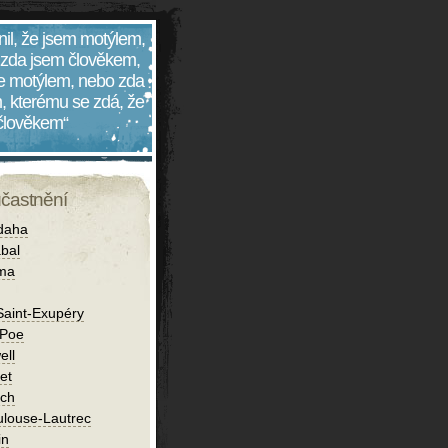
nil, že jsem motýlem,
 zda jsem člověkem,
 je motýlem, nebo zda
, kterému se zdá, že
 člověkem“
účastnění
daha
bal
íma
Saint-Exupéry
 Poe
ell
et
ch
ulouse-Lautrec
in