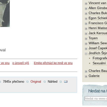
Vincent va
Allen Ginsb
Charles Buk
Egon Schiel
Francisco 
Henri Matis
Jack Kerou
Toyen
William Sew
Josef Čape
oval
Jindřich Štý
Fotografi
Sexuální
ě ve snu
o úroveň výš
Emilie přichází ke mně ve snu
Charles Bau
Galerie
7845x přečteno
Original
Náhled
hledat na 
Co hledat: