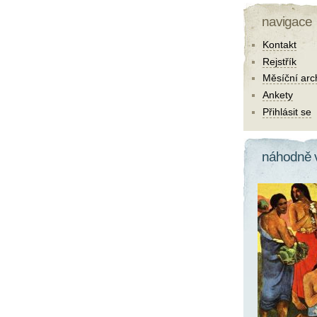
navigace
Kontakt
Rejstřík
Měsíční arc
Ankety
Přihlásit se
náhodně 