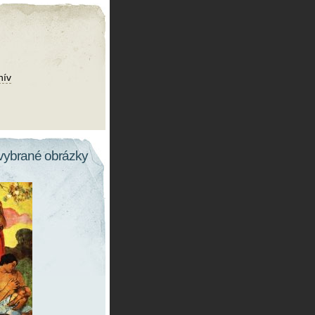
hív
vybrané obrázky