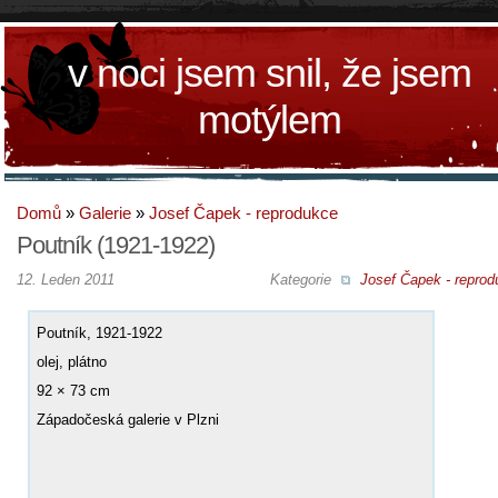
v noci jsem snil, že jsem
motýlem
Domů
»
Galerie
»
Josef Čapek - reprodukce
Poutník (1921-1922)
12. Leden 2011
Kategorie
Josef Čapek - reprod
Poutník, 1921-1922
olej, plátno
92 × 73 cm
Západočeská galerie v Plzni