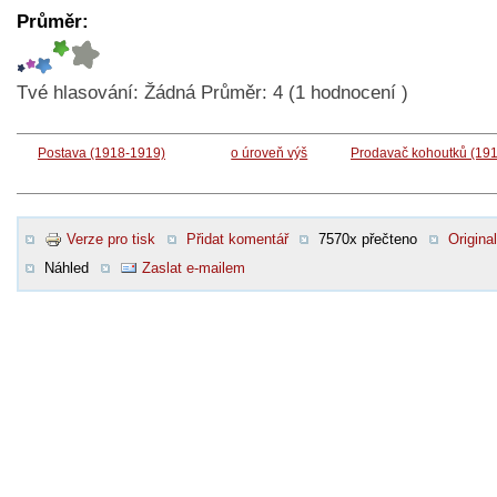
Průměr:
Tvé hlasování:
Žádná
Průměr:
4
(
1
hodnocení )
Postava (1918-1919)
o úroveň výš
Prodavač kohoutků (191
Verze pro tisk
Přidat komentář
7570x přečteno
Original
Náhled
Zaslat e-mailem