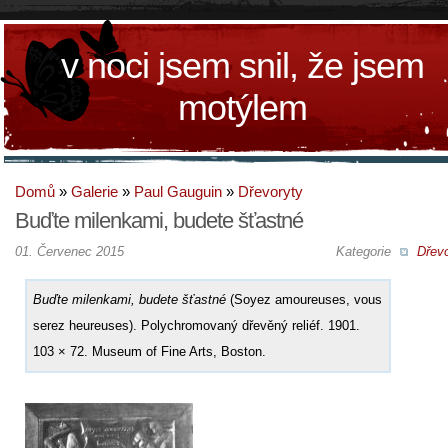
v noci jsem snil, že jsem
motýlem
Domů
»
Galerie
»
Paul Gauguin
»
Dřevoryty
Buďte milenkami, budete šťastné
01. Červenec 2015
Kategorie
Dřevo
Buďte milenkami, budete šťastné
(Soyez amoureuses, vous
serez heureuses). Polychromovaný dřevěný reliéf. 1901.
103 × 72. Museum of Fine Arts, Boston.