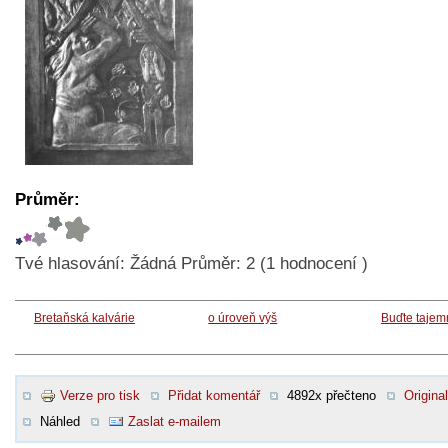
Průměr:
Tvé hlasování:
Žádná
Průměr:
2
(
1
hodnocení )
Bretaňská kalvárie
o úroveň výš
Buďte tajem
Verze pro tisk
Přidat komentář
4892x přečteno
Original
Náhled
Zaslat e-mailem