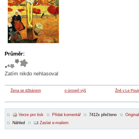
Průměr:
Zatím nikdo nehlasoval
Žena se džbánem
o úroveň výš
Žně v Le Pou
Verze pro tisk
Přidat komentář
7412x přečteno
Original
Náhled
Zaslat e-mailem