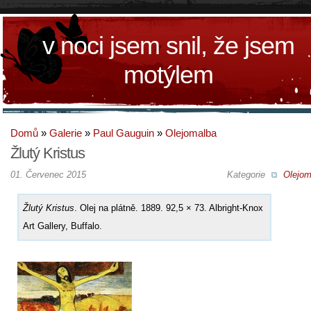
v noci jsem snil, že jsem
motýlem
Domů
»
Galerie
»
Paul Gauguin
»
Olejomalba
Žlutý Kristus
01. Červenec 2015
Kategorie
Olejom
Žlutý Kristus
. Olej na plátně. 1889. 92,5 × 73. Albright-Knox
Art Gallery, Buffalo.