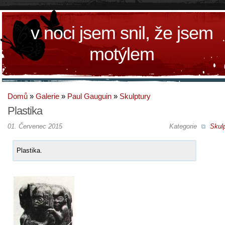
v noci jsem snil, že jsem
motýlem
Domů
»
Galerie
»
Paul Gauguin
»
Skulptury
Plastika
01. Červenec 2015
Kategorie
Skul
Plastika.