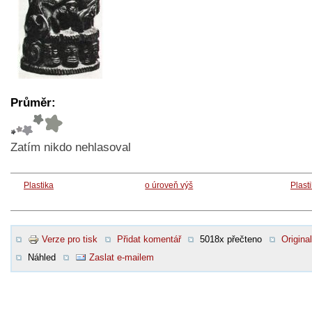
Průměr:
Zatím nikdo nehlasoval
Plastika
o úroveň výš
Plast
Verze pro tisk
Přidat komentář
5018x přečteno
Original
Náhled
Zaslat e-mailem