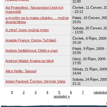
11:00
Ad Protestfest : Nezávislost českých
Čtvrtek, 11 Červen, 2
masmédií
- 22:12
a myslím na tu malou cikánku … možná
Pátek, 19 Červen, 200
dvanáctiletou
15:01
Sobota, 20 Červen, 2
A zítra? Jsem možná mrtev
- 13:55
Čtvrtek, 8 Říjen, 2009 
Anatole France: Ostrov Tučňáků
15:16
Pátek, 9 Říjen, 2009 -
Andrea Sedláčková: Oběti a vrazi
15:55
Úterý, 20 Říjen, 2009 
Andrzej Wajda: Krajina po bitvě
17:55
Středa, 21 Říjen, 2009
Alice Nellis: Tajnosti
14:04
Sobota, 24 Říjen, 2009
Anton Pavlovič Čechov: Strýček Váňa
21:11
1
2
3
4
5
6
7
následují
poslední »