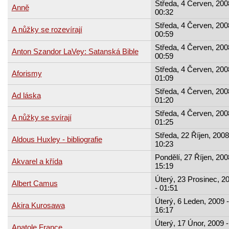
Středa, 4 Červen, 200
Anně
00:32
Středa, 4 Červen, 200
A nůžky se rozevírají
00:59
Středa, 4 Červen, 200
Anton Szandor LaVey: Satanská Bible
00:59
Středa, 4 Červen, 200
Aforismy
01:09
Středa, 4 Červen, 200
Ad láska
01:20
Středa, 4 Červen, 200
A nůžky se svírají
01:25
Středa, 22 Říjen, 2008
Aldous Huxley - bibliografie
10:23
Pondělí, 27 Říjen, 200
Akvarel a křída
15:19
Úterý, 23 Prosinec, 2
Albert Camus
- 01:51
Úterý, 6 Leden, 2009 -
Akira Kurosawa
16:17
Úterý, 17 Únor, 2009 -
Anatole France