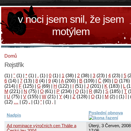
v noci jsem snil, že jsem
motýlem
Domů
Rejstřík
(1)
|
"
(1)
|
*
(1)
|
.
(1)
|
0
(1)
|
1
(38)
|
2
(38)
|
3
(23)
|
4
(23)
|
5
(
6
(14)
|
7
(13)
|
8
(4)
|
9
(4)
|
A
(200)
|
B
(109)
|
Č
(90)
|
D
(176)
(214)
|
F
(125)
|
G
(69)
|
H
(122)
|
I
(51)
|
J
(201)
|
K
(183)
|
L
(1
M
(221)
|
N
(75)
|
O
(61)
|
P
(234)
|
Q
(1)
|
R
(82)
|
S
(185)
|
T
(
|
U
(75)
|
V
(155)
|
W
(21)
|
Y
(4)
|
Z
(128)
|
Ο
(1)
|
М
(2)
|
(1)
آ
|
(12)
…
|
(2)
„
|
(1)
“
|
(1)
‚
|
Poslední obnova
Nadpis
Ad nominace výročních cen Thálie a
Úterý, 3 Červen, 2008
Český lev 2004
17:06