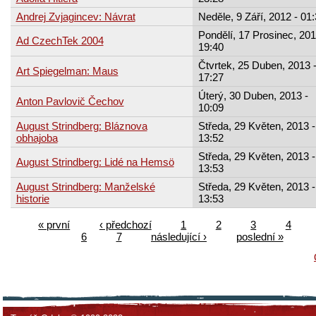
Andrej Zvjagincev: Návrat
Neděle, 9 Září, 2012 - 01
Pondělí, 17 Prosinec, 201
Ad CzechTek 2004
19:40
Čtvrtek, 25 Duben, 2013 
Art Spiegelman: Maus
17:27
Úterý, 30 Duben, 2013 -
Anton Pavlovič Čechov
10:09
August Strindberg: Bláznova
Středa, 29 Květen, 2013 -
obhajoba
13:52
Středa, 29 Květen, 2013 -
August Strindberg: Lidé na Hemsö
13:53
August Strindberg: Manželské
Středa, 29 Květen, 2013 -
historie
13:53
« první
‹ předchozí
1
2
3
4
6
7
následující ›
poslední »