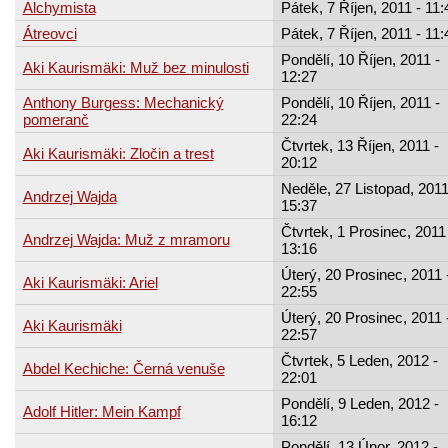
Alchymista
Pátek, 7 Říjen, 2011 - 11:
Átreovci
Pátek, 7 Říjen, 2011 - 11:
Pondělí, 10 Říjen, 2011 -
Aki Kaurismäki: Muž bez minulosti
12:27
Anthony Burgess: Mechanický
Pondělí, 10 Říjen, 2011 -
pomeranč
22:24
Čtvrtek, 13 Říjen, 2011 -
Aki Kaurismäki: Zločin a trest
20:12
Neděle, 27 Listopad, 2011
Andrzej Wajda
15:37
Čtvrtek, 1 Prosinec, 2011
Andrzej Wajda: Muž z mramoru
13:16
Úterý, 20 Prosinec, 2011 
Aki Kaurismäki: Ariel
22:55
Úterý, 20 Prosinec, 2011 
Aki Kaurismäki
22:57
Čtvrtek, 5 Leden, 2012 -
Abdel Kechiche: Černá venuše
22:01
Pondělí, 9 Leden, 2012 -
Adolf Hitler: Mein Kampf
16:12
Pondělí, 13 Únor, 2012 -