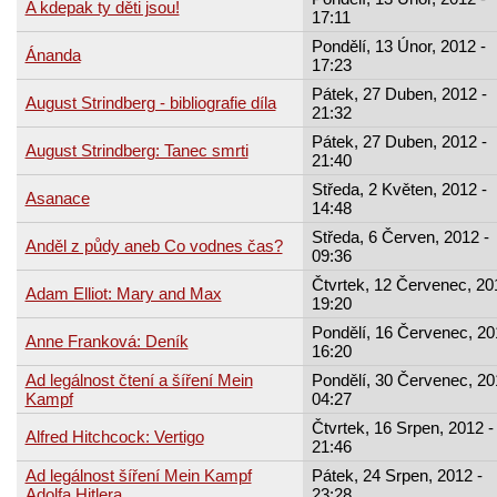
A kdepak ty děti jsou!
17:11
Pondělí, 13 Únor, 2012 -
Ánanda
17:23
Pátek, 27 Duben, 2012 -
August Strindberg - bibliografie díla
21:32
Pátek, 27 Duben, 2012 -
August Strindberg: Tanec smrti
21:40
Středa, 2 Květen, 2012 -
Asanace
14:48
Středa, 6 Červen, 2012 -
Anděl z půdy aneb Co vodnes čas?
09:36
Čtvrtek, 12 Červenec, 20
Adam Elliot: Mary and Max
19:20
Pondělí, 16 Červenec, 20
Anne Franková: Deník
16:20
Ad legálnost čtení a šíření Mein
Pondělí, 30 Červenec, 20
Kampf
04:27
Čtvrtek, 16 Srpen, 2012 -
Alfred Hitchcock: Vertigo
21:46
Ad legálnost šíření Mein Kampf
Pátek, 24 Srpen, 2012 -
Adolfa Hitlera
23:28