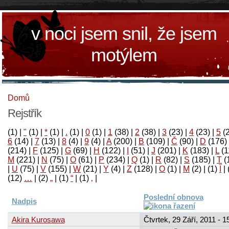
v noci jsem snil, že jsem
motýlem
Domů
Rejstřík
(1)
|
"
(1)
|
*
(1)
|
.
(1)
|
0
(1)
|
1
(38)
|
2
(38)
|
3
(23)
|
4
(23)
|
5
(
6
(14)
|
7
(13)
|
8
(4)
|
9
(4)
|
A
(200)
|
B
(109)
|
Č
(90)
|
D
(176)
(214)
|
F
(125)
|
G
(69)
|
H
(122)
|
I
(51)
|
J
(201)
|
K
(183)
|
L
(1
M
(221)
|
N
(75)
|
O
(61)
|
P
(234)
|
Q
(1)
|
R
(82)
|
S
(185)
|
T
(
|
U
(75)
|
V
(155)
|
W
(21)
|
Y
(4)
|
Z
(128)
|
Ο
(1)
|
М
(2)
|
(1)
آ
|
(12)
…
|
(2)
„
|
(1)
“
|
(1)
‚
|
Poslední obnova
Nadpis
Akira Kurosawa
Čtvrtek, 29 Září, 2011 - 1