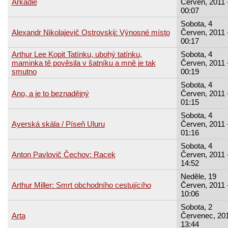
Arkádie
Červen, 2011 
00:07
Sobota, 4
Alexandr Nikolajevič Ostrovskij: Výnosné místo
Červen, 2011 
00:17
Arthur Lee Kopit Tatínku, ubohý tatínku,
Sobota, 4
maminka tě pověsila v šatníku a mně je tak
Červen, 2011 
smutno
00:19
Sobota, 4
Ano, a je to beznadějný
Červen, 2011 
01:15
Sobota, 4
Ayerská skála / Píseň Uluru
Červen, 2011 
01:16
Sobota, 4
Anton Pavlovič Čechov: Racek
Červen, 2011 
14:52
Neděle, 19
Arthur Miller: Smrt obchodního cestujícího
Červen, 2011 
10:06
Sobota, 2
Arta
Červenec, 201
13:44