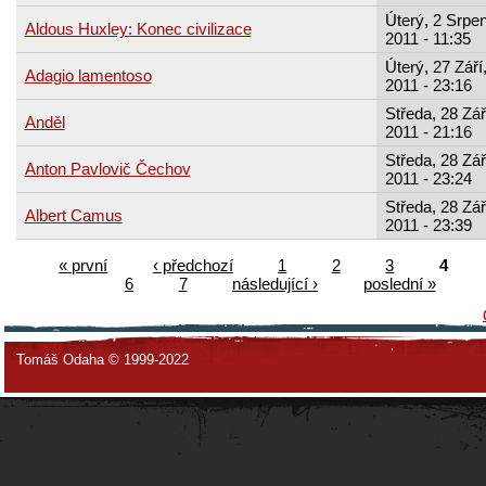
Úterý, 2 Srpen
Aldous Huxley: Konec civilizace
2011 - 11:35
Úterý, 27 Září
Adagio lamentoso
2011 - 23:16
Středa, 28 Zář
Anděl
2011 - 21:16
Středa, 28 Zář
Anton Pavlovič Čechov
2011 - 23:24
Středa, 28 Zář
Albert Camus
2011 - 23:39
« první
‹ předchozí
1
2
3
4
6
7
následující ›
poslední »
Tomáš Odaha © 1999-2022