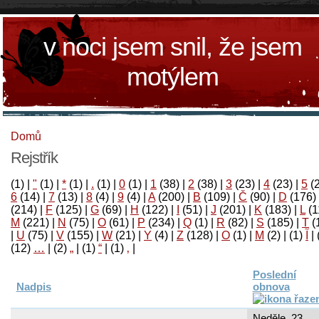
v noci jsem snil, že jsem
motýlem
Domů
Rejstřík
(1)
|
"
(1)
|
*
(1)
|
.
(1)
|
0
(1)
|
1
(38)
|
2
(38)
|
3
(23)
|
4
(23)
|
5
(
6
(14)
|
7
(13)
|
8
(4)
|
9
(4)
|
A
(200)
|
B
(109)
|
Č
(90)
|
D
(176)
(214)
|
F
(125)
|
G
(69)
|
H
(122)
|
I
(51)
|
J
(201)
|
K
(183)
|
L
(1
M
(221)
|
N
(75)
|
O
(61)
|
P
(234)
|
Q
(1)
|
R
(82)
|
S
(185)
|
T
(
|
U
(75)
|
V
(155)
|
W
(21)
|
Y
(4)
|
Z
(128)
|
Ο
(1)
|
М
(2)
|
(1)
آ
|
(12)
…
|
(2)
„
|
(1)
“
|
(1)
‚
|
Poslední
Nadpis
obnova
Neděle, 23