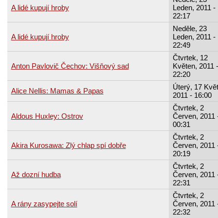
A lidé kupují hroby
Leden, 2011 -
22:17
Neděle, 23
A lidé kupují hroby
Leden, 2011 -
22:49
Čtvrtek, 12
Anton Pavlovič Čechov: Višňový sad
Květen, 2011 
22:20
Úterý, 17 Kvě
Alice Nellis: Mamas & Papas
2011 - 16:00
Čtvrtek, 2
Aldous Huxley: Ostrov
Červen, 2011 
00:31
Čtvrtek, 2
Akira Kurosawa: Zlý chlap spí dobře
Červen, 2011 
20:19
Čtvrtek, 2
Až dozní hudba
Červen, 2011 
22:31
Čtvrtek, 2
A rány zasypejte solí
Červen, 2011 
22:32