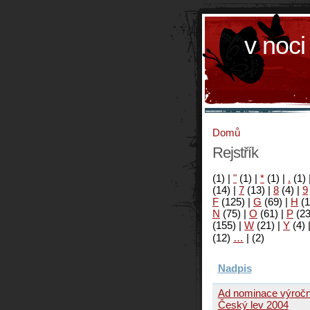
v noci
Domů
Rejstřík
(1)
|
"
(1)
|
*
(1)
|
.
(1)
(14)
|
7
(13)
|
8
(4)
|
9
F
(125)
|
G
(69)
|
H
(1
N
(75)
|
O
(61)
|
P
(2
(155)
|
W
(21)
|
Y
(4)
(12)
…
|
(2)
Nadpis
Ad nominace výroční
Český lev 2004