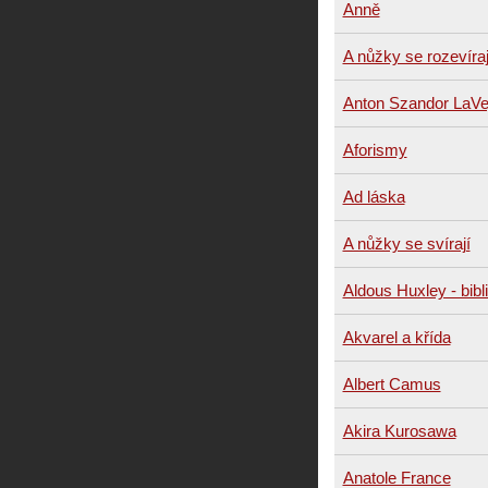
Anně
A nůžky se rozevíraj
Anton Szandor LaVe
Aforismy
Ad láska
A nůžky se svírají
Aldous Huxley - bibli
Akvarel a křída
Albert Camus
Akira Kurosawa
Anatole France