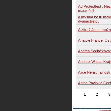
Ad Protestfest : Ne
masmédií
a myslím na tu mal
dvanáctiletou
A zítra? Jsem možn
Anatole France: Os
Andrea Sedláčková: 
Andrzej Wajda: Kraji
Alice Nellis: Tajnosti
Anton Pavlovič Čec
1
2
3