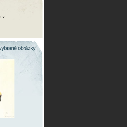
hív
vybrané obrázky