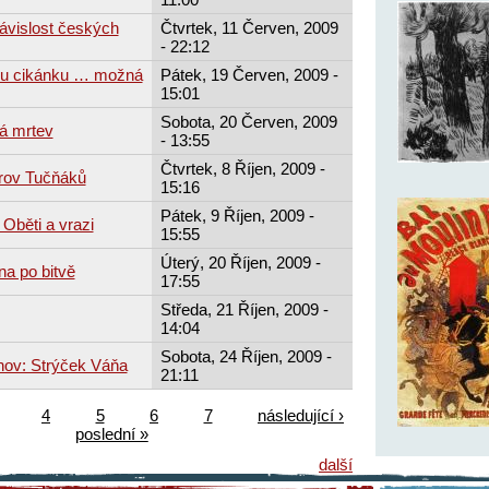
závislost českých
Čtvrtek, 11 Červen, 2009
- 22:12
ou cikánku … možná
Pátek, 19 Červen, 2009 -
15:01
Sobota, 20 Červen, 2009
á mrtev
- 13:55
Čtvrtek, 8 Říjen, 2009 -
trov Tučňáků
15:16
Pátek, 9 Říjen, 2009 -
Oběti a vrazi
15:55
Úterý, 20 Říjen, 2009 -
na po bitvě
17:55
Středa, 21 Říjen, 2009 -
14:04
Sobota, 24 Říjen, 2009 -
hov: Strýček Váňa
21:11
4
5
6
7
následující ›
poslední »
další