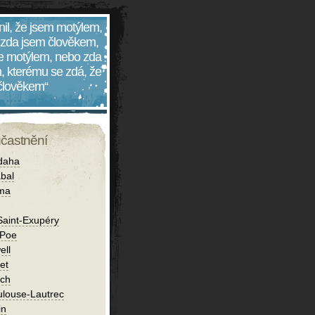
nil, že jsem motýlem,
 zda jsem člověkem,
 je motýlem, nebo zda
, kterému se zdá, že
 člověkem“
účastnění
daha
bal
íma
Saint-Exupéry
 Poe
ell
et
ch
ulouse-Lautrec
in