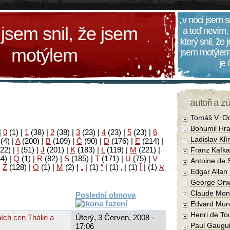
„v noci jsem s
 jsem snil, že jsem
a teď nevím,
který snil, že
motýlem
jsem motýlem
je
autoři a z
Tomáš V. O
Bohumil Hra
|
0
(1)
|
1
(38)
|
2
(38)
|
3
(23)
|
4
(23)
|
5
(23)
|
6
Ladislav Kl
(4)
|
A
(200)
|
B
(109)
|
Č
(90)
|
D
(176)
|
E
(214)
|
22)
|
I
(51)
|
J
(201)
|
K
(183)
|
L
(119)
|
M
(221)
|
Franz Kafka
34)
|
Q
(1)
|
R
(82)
|
S
(185)
|
T
(171)
|
U
(75)
|
V
Antoine de 
|
Z
(128)
|
Ο
(1)
|
М
(2)
|
„
|
(1)
“
|
(1)
‚
|
(1)
آ
|
(1)
א
Edgar Allan
George Orw
Claude Mon
Poslední obnova
Edvard Mun
Henri de To
ch cen Thálie a
Úterý, 3 Červen, 2008 -
Paul Gaugu
17:06