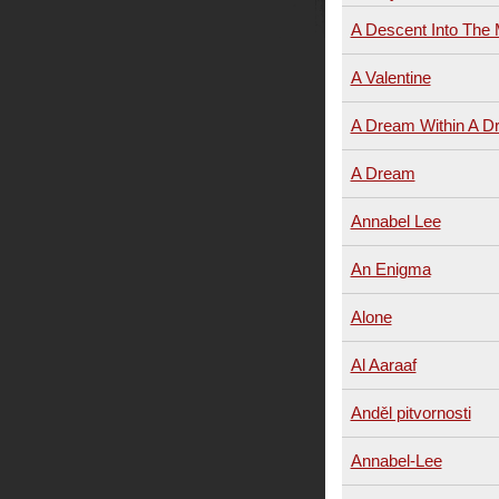
A Descent Into The
A Valentine
A Dream Within A D
A Dream
Annabel Lee
An Enigma
Alone
Al Aaraaf
Anděl pitvornosti
Annabel-Lee