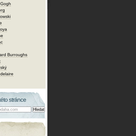
n Gogh
erg
owski
e
Goya
se
ac
ard Burroughs
k
rský
delaire
této stránce