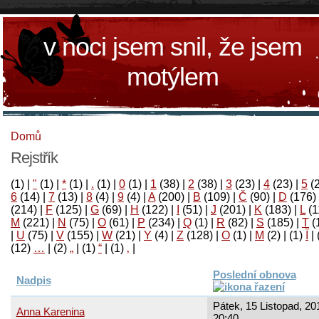
v noci jsem snil, že jsem
motýlem
Domů
Rejstřík
(1)
|
"
(1)
|
*
(1)
|
.
(1)
|
0
(1)
|
1
(38)
|
2
(38)
|
3
(23)
|
4
(23)
|
5
(
6
(14)
|
7
(13)
|
8
(4)
|
9
(4)
|
A
(200)
|
B
(109)
|
Č
(90)
|
D
(176)
(214)
|
F
(125)
|
G
(69)
|
H
(122)
|
I
(51)
|
J
(201)
|
K
(183)
|
L
(1
M
(221)
|
N
(75)
|
O
(61)
|
P
(234)
|
Q
(1)
|
R
(82)
|
S
(185)
|
T
(
|
U
(75)
|
V
(155)
|
W
(21)
|
Y
(4)
|
Z
(128)
|
Ο
(1)
|
М
(2)
|
(1)
آ
|
(12)
…
|
(2)
„
|
(1)
“
|
(1)
‚
|
Poslední obnova
Nadpis
Pátek, 15 Listopad, 20
Anna Karenina
20:40