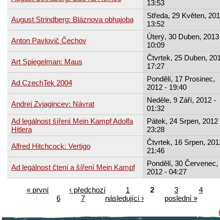
13:53
Středa, 29 Květen, 201
August Strindberg: Bláznova obhajoba
13:52
Úterý, 30 Duben, 2013 
Anton Pavlovič Čechov
10:09
Čtvrtek, 25 Duben, 201
Art Spiegelman: Maus
17:27
Pondělí, 17 Prosinec,
Ad CzechTek 2004
2012 - 19:40
Neděle, 9 Září, 2012 -
Andrej Zvjagincev: Návrat
01:32
Ad legálnost šíření Mein Kampf Adolfa
Pátek, 24 Srpen, 2012 
Hitlera
23:28
Čtvrtek, 16 Srpen, 201
Alfred Hitchcock: Vertigo
21:46
Pondělí, 30 Červenec,
Ad legálnost čtení a šíření Mein Kampf
2012 - 04:27
« první
‹ předchozí
1
2
3
4
6
7
následující ›
poslední »