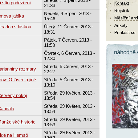
Středa, 7 Srpen, 2013 -
i stín podezření
Kontakt
21:33
Rejstřík
Neděle, 4 Srpen, 2013 -
mova jablka
Měsíční arc
15:46
Ankety
eradno s láskou
Úterý, 11 Červen, 2013 -
18:31
Přihlásit se
Pátek, 7 Červen, 2013 -
11:53
náhodně 
Čtvrtek, 6 Červen, 2013 -
12:30
Středa, 5 Červen, 2013 -
arianniny rozmary
22:27
ov: O lásce a jiné
Středa, 5 Červen, 2013 -
13:10
Středa, 29 Květen, 2013 -
Červený pokoj
13:54
Středa, 29 Květen, 2013 -
Čandala
13:54
Středa, 29 Květen, 2013 -
Manželské historie
13:53
Středa, 29 Květen, 2013 -
Lidé na Hemsö
13:53