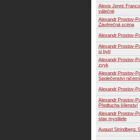
Alexis Jenni: Fran
válečné
Alexandr Prostov-P
Závěrečná scéna
Alexandr Prostov-P
Alexandr Prostov-P
si bytí
Alexandr Prostov-P
zvyk
Alexandr Prostov-P
Společenství ničem
Alexandr Prostov-Po
Alexandr Prostov-P
Předtucha šílenství
Alexandr Prostov-P
stav myslitele
August Strindberg: S