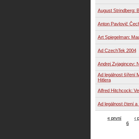
August Strindberg: 
Anton Pavlovič Čec
Art Spiegelman: Ma
Ad CzechTek 2004
Andrej Zvjagincev: 
Ad legálnost šíření
Hitlera
Alfred Hitchcock: Ve
Ad legálnost čtení a
« první
‹ 
6