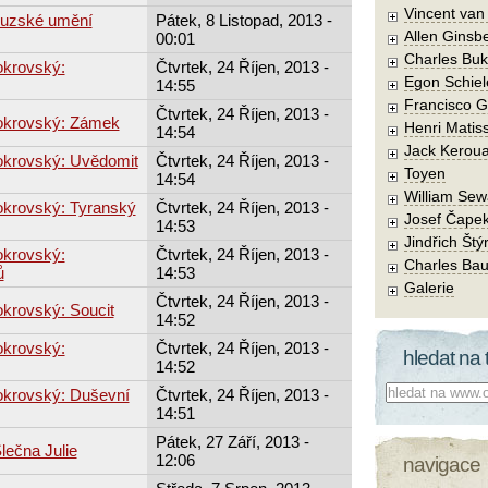
Vincent va
couzské umění
Pátek, 8 Listopad, 2013 -
Allen Ginsb
00:01
Charles Buk
okrovský:
Čtvrtek, 24 Říjen, 2013 -
Egon Schiel
14:55
Francisco 
Čtvrtek, 24 Říjen, 2013 -
okrovský: Zámek
Henri Matis
14:54
Jack Kerou
okrovský: Uvědomit
Čtvrtek, 24 Říjen, 2013 -
Toyen
14:54
William Sew
okrovský: Tyranský
Čtvrtek, 24 Říjen, 2013 -
Josef Čape
14:53
Jindřich Štý
okrovský:
Čtvrtek, 24 Říjen, 2013 -
Charles Bau
ů
14:53
Galerie
Čtvrtek, 24 Říjen, 2013 -
krovský: Soucit
14:52
okrovský:
Čtvrtek, 24 Říjen, 2013 -
hledat na 
14:52
Co hledat:
okrovský: Duševní
Čtvrtek, 24 Říjen, 2013 -
14:51
Pátek, 27 Září, 2013 -
lečna Julie
12:06
navigace