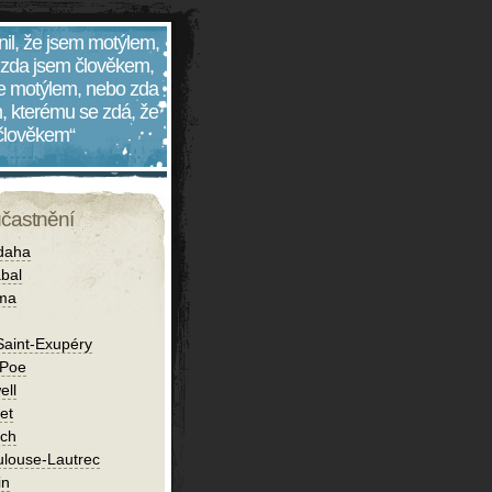
nil, že jsem motýlem,
 zda jsem člověkem,
 je motýlem, nebo zda
, kterému se zdá, že
 člověkem“
účastnění
daha
bal
íma
Saint-Exupéry
 Poe
ell
et
ch
ulouse-Lautrec
in