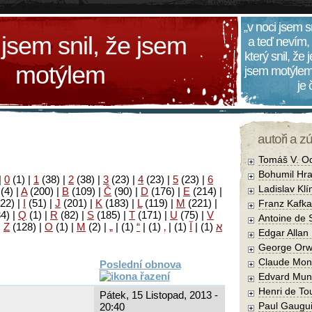
„v noci jsem s
 jsem snil, že jsem
a teď nevím,
který snil, že
motýlem
jsem motýlem
je
autoři a z
Tomáš V. O
Bohumil Hra
|
0
(1)
|
1
(38)
|
2
(38)
|
3
(23)
|
4
(23)
|
5
(23)
|
6
Ladislav Kl
(4)
|
A
(200)
|
B
(109)
|
Č
(90)
|
D
(176)
|
E
(214)
|
22)
|
I
(51)
|
J
(201)
|
K
(183)
|
L
(119)
|
M
(221)
|
Franz Kafka
34)
|
Q
(1)
|
R
(82)
|
S
(185)
|
T
(171)
|
U
(75)
|
V
Antoine de 
|
Z
(128)
|
Ο
(1)
|
М
(2)
|
„
|
(1)
“
|
(1)
‚
|
(1)
آ
|
(1)
א
Edgar Allan
George Orw
Claude Mon
Poslední obnova
Edvard Mun
Henri de To
Pátek, 15 Listopad, 2013 -
Paul Gaugu
20:40