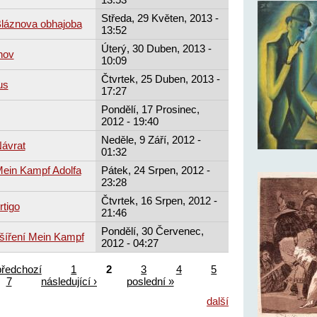
Středa, 29 Květen, 2013 -
Bláznova obhajoba
13:52
Úterý, 30 Duben, 2013 -
hov
10:09
Čtvrtek, 25 Duben, 2013 -
us
17:27
Pondělí, 17 Prosinec,
2012 - 19:40
Neděle, 9 Září, 2012 -
Návrat
01:32
 Mein Kampf Adolfa
Pátek, 24 Srpen, 2012 -
23:28
Čtvrtek, 16 Srpen, 2012 -
rtigo
21:46
Pondělí, 30 Červenec,
 šíření Mein Kampf
2012 - 04:27
předchozí
1
2
3
4
5
7
následující ›
poslední »
další