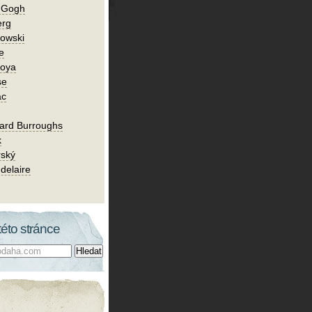
n Gogh
erg
owski
e
Goya
se
ac
ard Burroughs
k
rský
delaire
této stránce