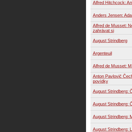
Alfred Hitchcock: An
Anders Jensen: Ada
Alfred de Musset: N
zahrávat si
August Strindberg
Argenteuil
Alfred de Musset: M
Anton Pavlovič Čech
povídky
August Strindberg: 
August Strindberg: 
August Strindberg: 
August Strindberg: 