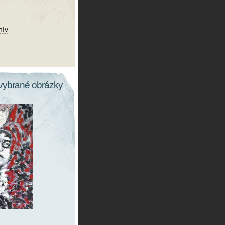
hív
vybrané obrázky