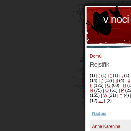
v noci
Domů
Rejstřík
(1)
|
"
(1)
|
*
(1)
|
.
(1)
(14)
|
7
(13)
|
8
(4)
|
9
F
(125)
|
G
(69)
|
H
(1
N
(75)
|
O
(61)
|
P
(2
(155)
|
W
(21)
|
Y
(4)
(12)
…
|
(2)
Nadpis
Anna Karenina