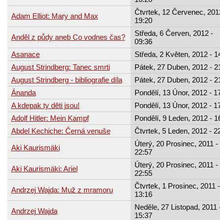
Čtvrtek, 12 Červenec, 201
Adam Elliot: Mary and Max
19:20
Středa, 6 Červen, 2012 -
Anděl z půdy aneb Co vodnes čas?
09:36
Asanace
Středa, 2 Květen, 2012 - 1
August Strindberg: Tanec smrti
Pátek, 27 Duben, 2012 - 2
August Strindberg - bibliografie díla
Pátek, 27 Duben, 2012 - 2
Ánanda
Pondělí, 13 Únor, 2012 - 1
A kdepak ty děti jsou!
Pondělí, 13 Únor, 2012 - 1
Adolf Hitler: Mein Kampf
Pondělí, 9 Leden, 2012 - 1
Abdel Kechiche: Černá venuše
Čtvrtek, 5 Leden, 2012 - 2
Úterý, 20 Prosinec, 2011 -
Aki Kaurismäki
22:57
Úterý, 20 Prosinec, 2011 -
Aki Kaurismäki: Ariel
22:55
Čtvrtek, 1 Prosinec, 2011 -
Andrzej Wajda: Muž z mramoru
13:16
Neděle, 27 Listopad, 2011 
Andrzej Wajda
15:37