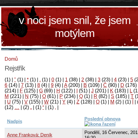
v noci jsem snil, že jsem
motýlem
Domů
Rejstřík
(1)
|
"
(1)
|
*
(1)
|
.
(1)
|
0
(1)
|
1
(38)
|
2
(38)
|
3
(23)
|
4
(23)
|
5
(
6
(14)
|
7
(13)
|
8
(4)
|
9
(4)
|
A
(200)
|
B
(109)
|
Č
(90)
|
D
(176)
(214)
|
F
(125)
|
G
(69)
|
H
(122)
|
I
(51)
|
J
(201)
|
K
(183)
|
L
(1
M
(221)
|
N
(75)
|
O
(61)
|
P
(234)
|
Q
(1)
|
R
(82)
|
S
(185)
|
T
(
|
U
(75)
|
V
(155)
|
W
(21)
|
Y
(4)
|
Z
(128)
|
Ο
(1)
|
М
(2)
|
(1)
آ
|
(12)
…
|
(2)
„
|
(1)
“
|
(1)
‚
|
Poslední obnova
Nadpis
Pondělí, 16 Červenec, 201
Anne Franková: Deník
16:20