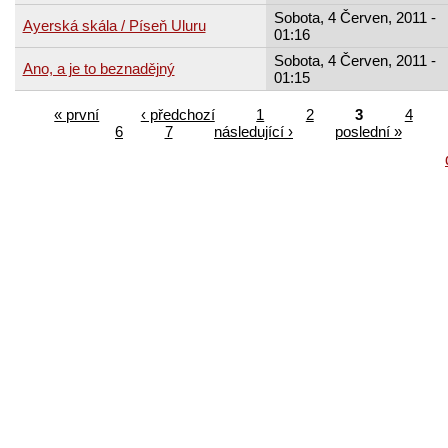
Sobota, 4 Červen, 2011 -
Ayerská skála / Píseň Uluru
01:16
Sobota, 4 Červen, 2011 -
Ano, a je to beznadějný
01:15
« první
‹ předchozí
1
2
3
4
6
7
následující ›
poslední »