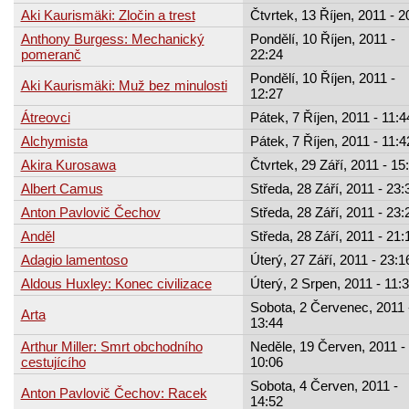
Aki Kaurismäki: Zločin a trest
Čtvrtek, 13 Říjen, 2011 - 2
Anthony Burgess: Mechanický
Pondělí, 10 Říjen, 2011 -
pomeranč
22:24
Pondělí, 10 Říjen, 2011 -
Aki Kaurismäki: Muž bez minulosti
12:27
Átreovci
Pátek, 7 Říjen, 2011 - 11:4
Alchymista
Pátek, 7 Říjen, 2011 - 11:4
Akira Kurosawa
Čtvrtek, 29 Září, 2011 - 15
Albert Camus
Středa, 28 Září, 2011 - 23:
Anton Pavlovič Čechov
Středa, 28 Září, 2011 - 23:
Anděl
Středa, 28 Září, 2011 - 21:
Adagio lamentoso
Úterý, 27 Září, 2011 - 23:1
Aldous Huxley: Konec civilizace
Úterý, 2 Srpen, 2011 - 11:
Sobota, 2 Červenec, 2011 
Arta
13:44
Arthur Miller: Smrt obchodního
Neděle, 19 Červen, 2011 -
cestujícího
10:06
Sobota, 4 Červen, 2011 -
Anton Pavlovič Čechov: Racek
14:52