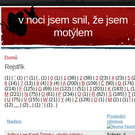
v noci jsem snil, že jsem
motýlem
Domů
Rejstřík
(1)
|
"
(1)
|
*
(1)
|
.
(1)
|
0
(1)
|
1
(38)
|
2
(38)
|
3
(23)
|
4
(23)
|
5
(
6
(14)
|
7
(13)
|
8
(4)
|
9
(4)
|
A
(200)
|
B
(109)
|
Č
(90)
|
D
(176)
(214)
|
F
(125)
|
G
(69)
|
H
(122)
|
I
(51)
|
J
(201)
|
K
(183)
|
L
(1
M
(221)
|
N
(75)
|
O
(61)
|
P
(234)
|
Q
(1)
|
R
(82)
|
S
(185)
|
T
(
|
U
(75)
|
V
(155)
|
W
(21)
|
Y
(4)
|
Z
(128)
|
Ο
(1)
|
М
(2)
|
(1)
آ
|
(12)
…
|
(2)
„
|
(1)
“
|
(1)
‚
|
Poslední
Nadpis
obnova
Arthur Lee Kopit Tatínku, ubohý tatínku,
Sobota, 4