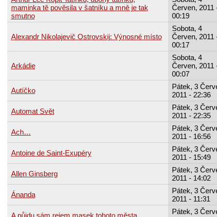
maminka tě pověsila v šatníku a mně je tak
Červen, 2011 
smutno
00:19
Sobota, 4
Alexandr Nikolajevič Ostrovskij: Výnosné místo
Červen, 2011 
00:17
Sobota, 4
Arkádie
Červen, 2011 
00:07
Pátek, 3 Červ
Autíčko
2011 - 22:36
Pátek, 3 Červ
Automat Svět
2011 - 22:35
Pátek, 3 Červ
Ach…
2011 - 16:56
Pátek, 3 Červ
Antoine de Saint-Exupéry
2011 - 15:49
Pátek, 3 Červ
Allen Ginsberg
2011 - 14:02
Pátek, 3 Červ
Ánanda
2011 - 11:31
Pátek, 3 Červ
A půjdu sám rejem masek tohoto města