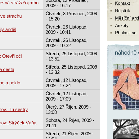
Sobota, 12 Prosinec,
esná stráž/Yojimbo
Kontakt
2009 - 16:17
Rejstřík
Čtvrtek, 3 Prosinec, 2009
 ve strachu
Měsíční arc
- 15:20
Ankety
Čtvrtek, 26 Listopad,
lý anděl
2009 - 10:41
Přihlásit se
Čtvrtek, 26 Listopad,
2009 - 10:32
náhodně 
Středa, 25 Listopad, 2009
 Otevři oči
- 13:52
Středa, 25 Listopad, 2009
á cesta
- 13:32
Čtvrtek, 12 Listopad,
be a peklo
2009 - 17:24
Čtvrtek, 12 Listopad,
2009 - 17:09
Úterý, 27 Říjen, 2009 -
ov: Tři sestry
13:08
Sobota, 24 Říjen, 2009 -
hov: Strýček Váňa
21:11
Středa, 21 Říjen, 2009 -
14:04