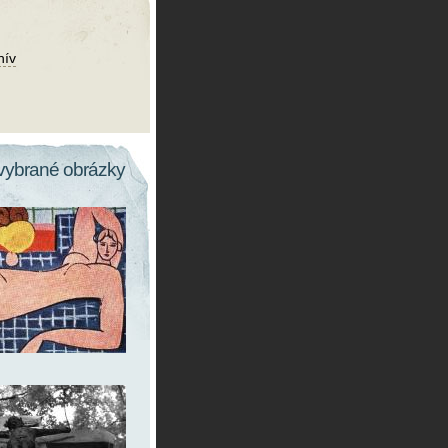
hív
vybrané obrázky