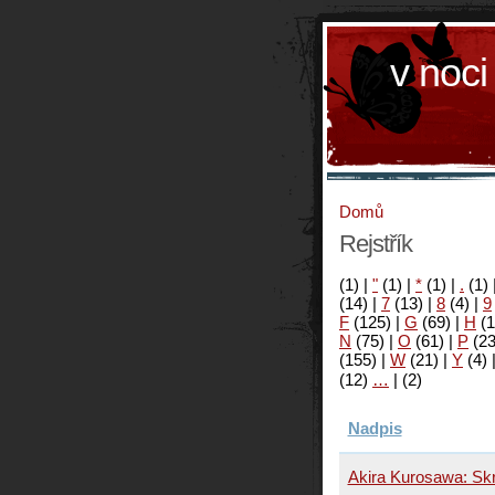
v noci
Domů
Rejstřík
(1)
|
"
(1)
|
*
(1)
|
.
(1)
(14)
|
7
(13)
|
8
(4)
|
9
F
(125)
|
G
(69)
|
H
(1
N
(75)
|
O
(61)
|
P
(2
(155)
|
W
(21)
|
Y
(4)
(12)
…
|
(2)
Nadpis
Akira Kurosawa: Sk