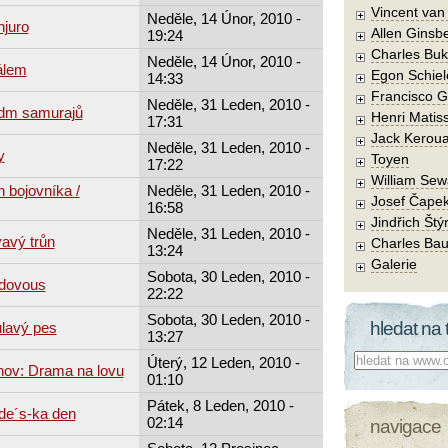
Vincent va
Neděle, 14 Únor, 2010 -
njuro
Allen Ginsb
19:24
Charles Buk
Neděle, 14 Únor, 2010 -
álem
Egon Schiel
14:33
Francisco 
Neděle, 31 Leden, 2010 -
edm samurajů
Henri Matis
17:31
Jack Kerou
Neděle, 31 Leden, 2010 -
y
Toyen
17:22
William Sew
 bojovníka /
Neděle, 31 Leden, 2010 -
Josef Čape
16:58
Jindřich Štý
Neděle, 31 Leden, 2010 -
avý trůn
Charles Bau
13:24
Galerie
Sobota, 30 Leden, 2010 -
udovous
22:22
Sobota, 30 Leden, 2010 -
hledat na 
ulavý pes
13:27
Co hledat:
Úterý, 12 Leden, 2010 -
hov: Drama na lovu
01:10
Pátek, 8 Leden, 2010 -
de´s-ka den
02:14
navigace