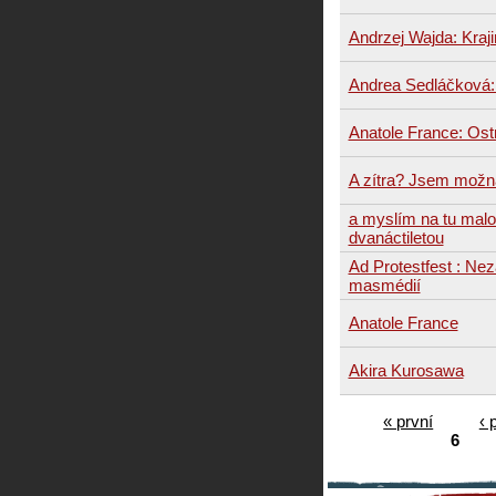
Andrzej Wajda: Kraji
Andrea Sedláčková: 
Anatole France: Os
A zítra? Jsem možn
a myslím na tu mal
dvanáctiletou
Ad Protestfest : Ne
masmédií
Anatole France
Akira Kurosawa
« první
‹ 
6