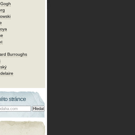
n Gogh
erg
owski
e
Goya
se
ac
ard Burroughs
k
rský
delaire
této stránce