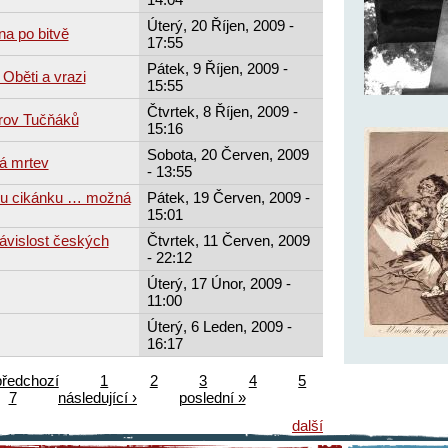
Úterý, 20 Říjen, 2009 -
na po bitvě
17:55
Pátek, 9 Říjen, 2009 -
Oběti a vrazi
15:55
Čtvrtek, 8 Říjen, 2009 -
trov Tučňáků
15:16
Sobota, 20 Červen, 2009
á mrtev
- 13:55
ou cikánku … možná
Pátek, 19 Červen, 2009 -
15:01
závislost českých
Čtvrtek, 11 Červen, 2009
- 22:12
Úterý, 17 Únor, 2009 -
11:00
Úterý, 6 Leden, 2009 -
16:17
předchozí
1
2
3
4
5
7
následující ›
poslední »
další