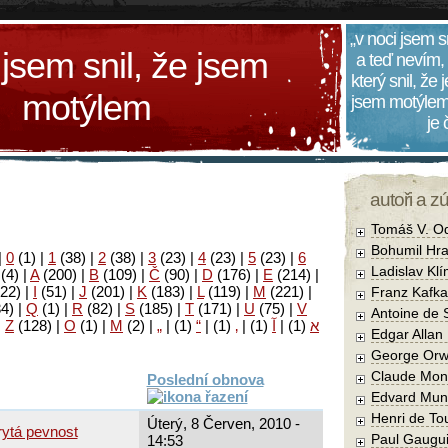
„v noci jsem s
 jsem snil, že jsem
a teď nevím,
který snil, že
motýlem
jsem motýlem
je
autoři a z
Tomáš V. O
Bohumil Hra
|
0
(1)
|
1
(38)
|
2
(38)
|
3
(23)
|
4
(23)
|
5
(23)
|
6
Ladislav Kl
(4)
|
A
(200)
|
B
(109)
|
Č
(90)
|
D
(176)
|
E
(214)
|
22)
|
I
(51)
|
J
(201)
|
K
(183)
|
L
(119)
|
M
(221)
|
Franz Kafka
34)
|
Q
(1)
|
R
(82)
|
S
(185)
|
T
(171)
|
U
(75)
|
V
Antoine de 
|
Z
(128)
|
Ο
(1)
|
М
(2)
|
„
|
(1)
“
|
(1)
‚
|
(1)
آ
|
(1)
א
Edgar Allan
George Orw
Claude Mon
Poslední obnova
Edvard Mun
Henri de To
Úterý, 8 Červen, 2010 -
rytá pevnost
Paul Gaugu
14:53