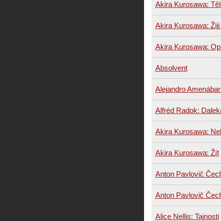
Akira Kurosawa: Těl
Akira Kurosawa: Žiji
Akira Kurosawa: Opi
Absolvent
Alejandro Amenábar:
Alfréd Radok: Dalek
Akira Kurosawa: Ne
Akira Kurosawa: Žít
Anton Pavlovič Čech
Anton Pavlovič Čec
Alice Nellis: Tajnosti