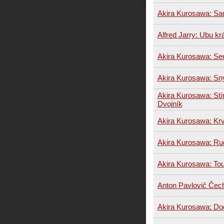
Akira Kurosawa: Sa
Alfred Jarry: Ubu kr
Akira Kurosawa: S
Akira Kurosawa: Sn
Akira Kurosawa: Stín
Dvojník
Akira Kurosawa: Krv
Akira Kurosawa: R
Akira Kurosawa: To
Anton Pavlovič Čec
Akira Kurosawa: Do