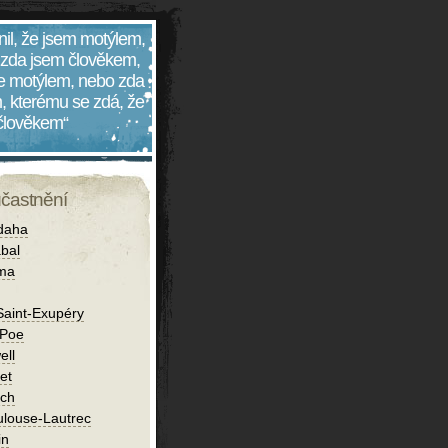
nil, že jsem motýlem,
 zda jsem člověkem,
 je motýlem, nebo zda
, kterému se zdá, že
 člověkem“
účastnění
daha
bal
íma
Saint-Exupéry
 Poe
ell
et
ch
ulouse-Lautrec
in