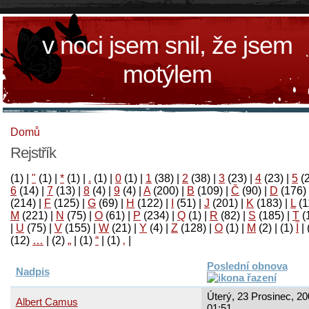
v noci jsem snil, že jsem
motýlem
Domů
Rejstřík
(1)
|
"
(1)
|
*
(1)
|
.
(1)
|
0
(1)
|
1
(38)
|
2
(38)
|
3
(23)
|
4
(23)
|
5
(
6
(14)
|
7
(13)
|
8
(4)
|
9
(4)
|
A
(200)
|
B
(109)
|
Č
(90)
|
D
(176)
(214)
|
F
(125)
|
G
(69)
|
H
(122)
|
I
(51)
|
J
(201)
|
K
(183)
|
L
(1
M
(221)
|
N
(75)
|
O
(61)
|
P
(234)
|
Q
(1)
|
R
(82)
|
S
(185)
|
T
(
|
U
(75)
|
V
(155)
|
W
(21)
|
Y
(4)
|
Z
(128)
|
Ο
(1)
|
М
(2)
|
(1)
آ
|
(12)
…
|
(2)
„
|
(1)
“
|
(1)
‚
|
Poslední obnova
Nadpis
Úterý, 23 Prosinec, 20
Albert Camus
01:51