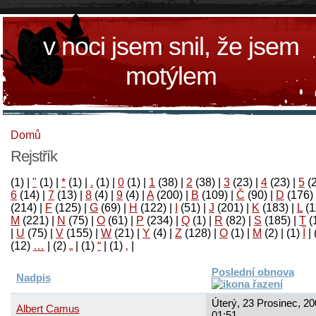
v noci jsem snil, že jsem
motýlem
Domů
Rejstřík
(1)
|
"
(1)
|
*
(1)
|
.
(1)
|
0
(1)
|
1
(38)
|
2
(38)
|
3
(23)
|
4
(23)
|
5
(
6
(14)
|
7
(13)
|
8
(4)
|
9
(4)
|
A
(200)
|
B
(109)
|
Č
(90)
|
D
(176)
(214)
|
F
(125)
|
G
(69)
|
H
(122)
|
I
(51)
|
J
(201)
|
K
(183)
|
L
(1
M
(221)
|
N
(75)
|
O
(61)
|
P
(234)
|
Q
(1)
|
R
(82)
|
S
(185)
|
T
(
|
U
(75)
|
V
(155)
|
W
(21)
|
Y
(4)
|
Z
(128)
|
Ο
(1)
|
М
(2)
|
(1)
آ
|
(12)
…
|
(2)
„
|
(1)
“
|
(1)
‚
|
Poslední obnova
Nadpis
Úterý, 23 Prosinec, 20
Albert Camus
01:51