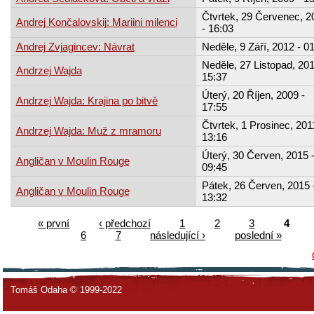
Čtvrtek, 29 Červenec, 2
Andrej Končalovskij: Mariini milenci
- 16:03
Andrej Zvjagincev: Návrat
Neděle, 9 Září, 2012 - 0
Neděle, 27 Listopad, 201
Andrzej Wajda
15:37
Úterý, 20 Říjen, 2009 -
Andrzej Wajda: Krajina po bitvě
17:55
Čtvrtek, 1 Prosinec, 201
Andrzej Wajda: Muž z mramoru
13:16
Úterý, 30 Červen, 2015 
Angličan v Moulin Rouge
09:45
Pátek, 26 Červen, 2015 
Angličan v Moulin Rouge
13:32
« první
‹ předchozí
1
2
3
4
6
7
následující ›
poslední »
Tomáš Odaha © 1999-2022