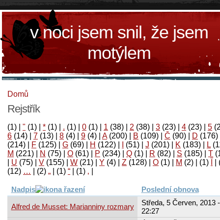
v noci jsem snil, že jsem
motýlem
Domů
Rejstřík
(1)
|
"
(1)
|
*
(1)
|
.
(1)
|
0
(1)
|
1
(38)
|
2
(38)
|
3
(23)
|
4
(23)
|
5
(
6
(14)
|
7
(13)
|
8
(4)
|
9
(4)
|
A
(200)
|
B
(109)
|
Č
(90)
|
D
(176)
(214)
|
F
(125)
|
G
(69)
|
H
(122)
|
I
(51)
|
J
(201)
|
K
(183)
|
L
(1
M
(221)
|
N
(75)
|
O
(61)
|
P
(234)
|
Q
(1)
|
R
(82)
|
S
(185)
|
T
(
|
U
(75)
|
V
(155)
|
W
(21)
|
Y
(4)
|
Z
(128)
|
Ο
(1)
|
М
(2)
|
(1)
آ
|
(12)
…
|
(2)
„
|
(1)
“
|
(1)
‚
|
Nadpis
Poslední obnova
Středa, 5 Červen, 2013 -
Alfred de Musset: Marianniny rozmary
22:27