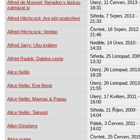
Alfred de Musset: Neradno s láskou
Úterý, 11 Červen, 2013 -
zahrávat si
18:31
Středa, 7 Srpen, 2013 -
Alfred Hitchcock: Ani stín podezření
21:33
Čtvrtek, 16 Srpen, 2012 
Alfred Hitchcock: Vertigo
21:46
Neděle, 14 Únor, 2010 -
Alfred Jarry: Ubu králem
14:33
Středa, 25 Listopad, 200
Alfréd Radok: Daleká cesta
13:32
Úterý, 26 Listopad, 2013
Alice Nellis
18:28
Úterý, 26 Listopad, 2013
Alice Nellis: Ene Bene
21:55
Úterý, 17 Květen, 2011 -
Alice Nellis: Mamas & Papas
16:00
Středa, 21 Říjen, 2009 -
Alice Nellis: Tajnosti
14:04
Pátek, 3 Červen, 2011 -
Allen Ginsberg
14:02
Čtvrtek, 25 Červen, 2015
Alma mater