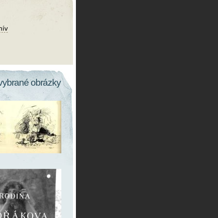
hív
vybrané obrázky