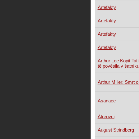
Artefakty
Artefakty
Artefakty
Artefakty
Arthur Lee Kopit Ta
tě pověsila v šatník
Arthur Miller: Smrt 
Asanace
Átreovci
August Strindberg