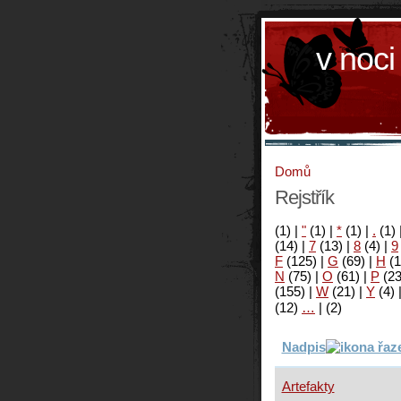
v noci
Domů
Rejstřík
(1)
|
"
(1)
|
*
(1)
|
.
(1)
(14)
|
7
(13)
|
8
(4)
|
9
F
(125)
|
G
(69)
|
H
(1
N
(75)
|
O
(61)
|
P
(2
(155)
|
W
(21)
|
Y
(4)
(12)
…
|
(2)
Nadpis
Artefakty