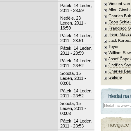
Vincent va
Pátek, 14 Leden,
Allen Ginsb
2011 - 23:59
Charles Buk
Neděle, 23
Egon Schiel
Leden, 2011 -
16:59
Francisco 
Henri Matis
Pátek, 14 Leden,
2011 - 23:51
Jack Kerou
Toyen
Pátek, 14 Leden,
William Sew
2011 - 23:59
Josef Čape
Pátek, 14 Leden,
Jindřich Štý
2011 - 23:52
Charles Bau
Sobota, 15
Galerie
Leden, 2011 -
00:01
Pátek, 14 Leden,
hledat na 
2011 - 23:52
Sobota, 15
Co hledat:
Leden, 2011 -
00:03
Pátek, 14 Leden,
navigace
2011 - 23:53