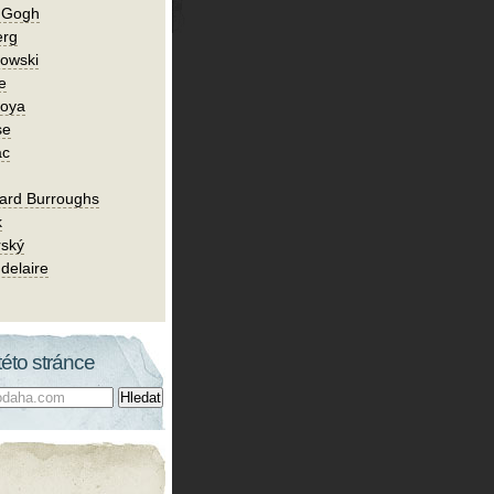
n Gogh
erg
owski
e
Goya
se
ac
ard Burroughs
k
rský
delaire
této stránce