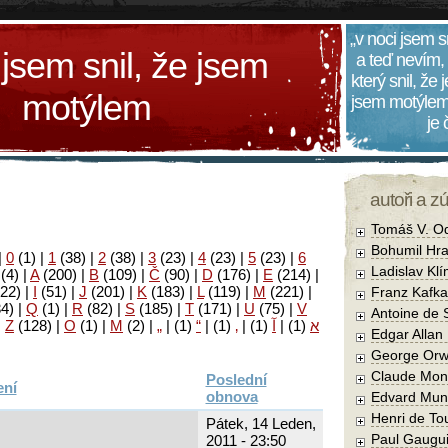
„v noci jsem s
 jsem snil, že jsem
a teď nevím,
který snil, že
motýlem
jsem motýlem
je
autoři a z
Tomáš V. O
Bohumil Hra
|
0
(1)
|
1
(38)
|
2
(38)
|
3
(23)
|
4
(23)
|
5
(23)
|
6
Ladislav Kl
(4)
|
A
(200)
|
B
(109)
|
Č
(90)
|
D
(176)
|
E
(214)
|
22)
|
I
(51)
|
J
(201)
|
K
(183)
|
L
(119)
|
M
(221)
|
Franz Kafka
34)
|
Q
(1)
|
R
(82)
|
S
(185)
|
T
(171)
|
U
(75)
|
V
Antoine de 
|
Z
(128)
|
Ο
(1)
|
М
(2)
|
„
|
(1)
“
|
(1)
‚
|
(1)
آ
|
(1)
א
Edgar Allan
George Orw
Claude Mon
Poslední
obnova
Edvard Mun
Henri de To
Pátek, 14 Leden,
Paul Gaugu
2011 - 23:50