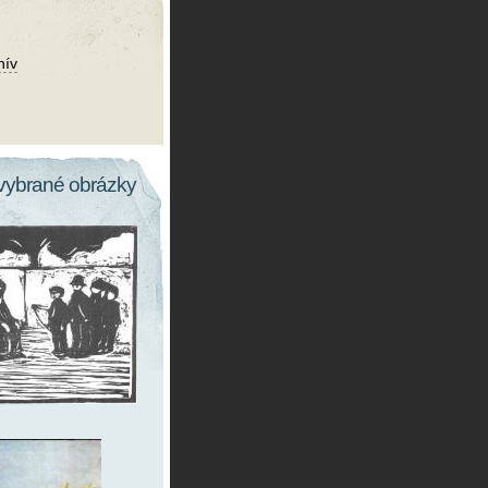
hív
vybrané obrázky