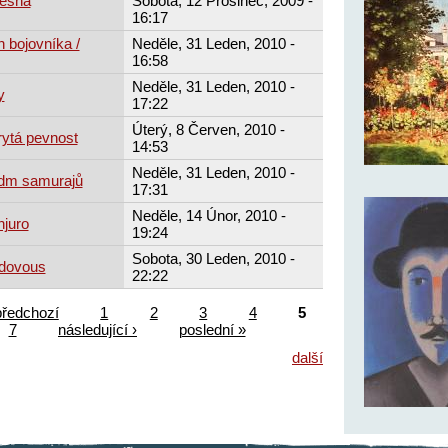
lesná
Sobota, 12 Prosinec, 2009 -
16:17
 bojovníka /
Neděle, 31 Leden, 2010 -
16:58
Neděle, 31 Leden, 2010 -
y
17:22
Úterý, 8 Červen, 2010 -
rytá pevnost
14:53
Neděle, 31 Leden, 2010 -
edm samurajů
17:31
Neděle, 14 Únor, 2010 -
njuro
19:24
Sobota, 30 Leden, 2010 -
udovous
22:22
předchozí
1
2
3
4
5
7
následující ›
poslední »
další