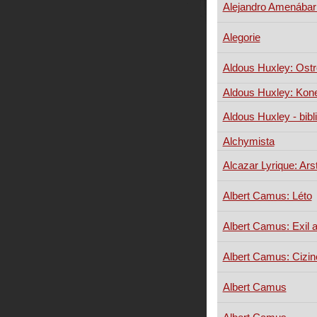
Alejandro Amenábar:
Alegorie
Aldous Huxley: Ost
Aldous Huxley: Kone
Aldous Huxley - bibli
Alchymista
Alcazar Lyrique: Arst
Albert Camus: Léto
Albert Camus: Exil a
Albert Camus: Cizin
Albert Camus