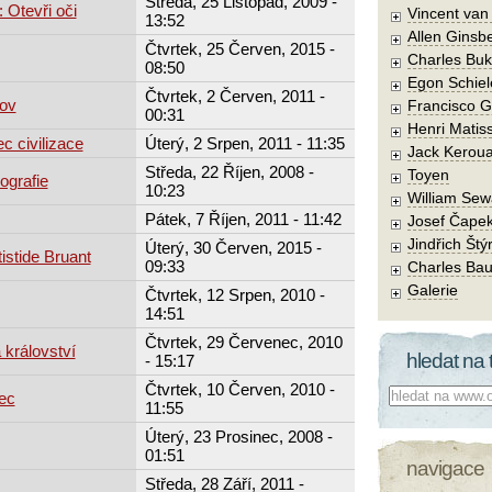
Středa, 25 Listopad, 2009 -
 Otevři oči
Vincent va
13:52
Allen Ginsb
Čtvrtek, 25 Červen, 2015 -
Charles Buk
08:50
Egon Schiel
Čtvrtek, 2 Červen, 2011 -
rov
Francisco 
00:31
Henri Matis
c civilizace
Úterý, 2 Srpen, 2011 - 11:35
Jack Kerou
Středa, 22 Říjen, 2008 -
Toyen
ografie
10:23
William Sew
Pátek, 7 Říjen, 2011 - 11:42
Josef Čape
Jindřich Štý
Úterý, 30 Červen, 2015 -
istide Bruant
09:33
Charles Bau
Galerie
Čtvrtek, 12 Srpen, 2010 -
14:51
Čtvrtek, 29 Červenec, 2010
 království
hledat na 
- 15:17
Čtvrtek, 10 Červen, 2010 -
Co hledat:
ec
11:55
Úterý, 23 Prosinec, 2008 -
01:51
navigace
Středa, 28 Září, 2011 -