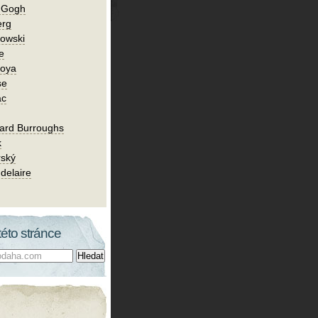
n Gogh
erg
owski
e
Goya
se
ac
ard Burroughs
k
rský
delaire
této stránce