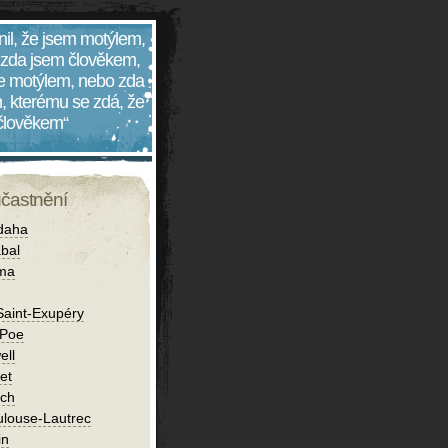
nil, že jsem motýlem,
 zda jsem člověkem,
 je motýlem, nebo zda
, kterému se zdá, že
 člověkem“
účastnění
daha
bal
íma
Saint-Exupéry
 Poe
ell
et
ch
ulouse-Lautrec
in