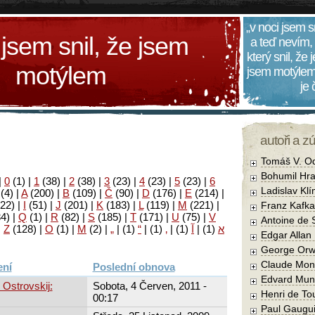
„v noci jsem s
 jsem snil, že jsem
a teď nevím,
který snil, že
motýlem
jsem motýlem
je
autoři a z
Tomáš V. O
Bohumil Hra
|
0
(1)
|
1
(38)
|
2
(38)
|
3
(23)
|
4
(23)
|
5
(23)
|
6
Ladislav Kl
(4)
|
A
(200)
|
B
(109)
|
Č
(90)
|
D
(176)
|
E
(214)
|
22)
|
I
(51)
|
J
(201)
|
K
(183)
|
L
(119)
|
M
(221)
|
Franz Kafka
34)
|
Q
(1)
|
R
(82)
|
S
(185)
|
T
(171)
|
U
(75)
|
V
Antoine de 
|
Z
(128)
|
Ο
(1)
|
М
(2)
|
„
|
(1)
“
|
(1)
‚
|
(1)
آ
|
(1)
א
Edgar Allan
George Orw
Claude Mon
Poslední obnova
Edvard Mun
 Ostrovskij:
Sobota, 4 Červen, 2011 -
Henri de To
00:17
Paul Gaugu