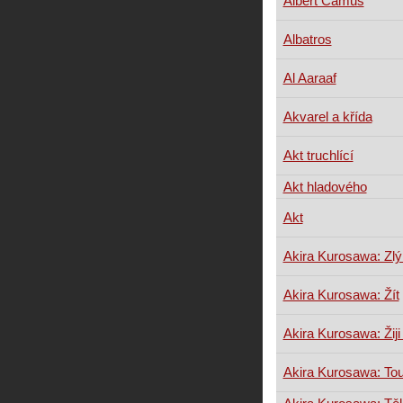
Albert Camus
Albatros
Al Aaraaf
Akvarel a křída
Akt truchlící
Akt hladového
Akt
Akira Kurosawa: Zlý
Akira Kurosawa: Žít
Akira Kurosawa: Žiji
Akira Kurosawa: To