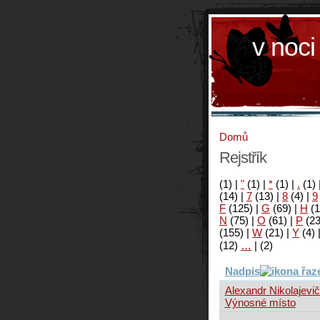
v noci
Domů
Rejstřík
(1)
|
"
(1)
|
*
(1)
|
.
(1)
(14)
|
7
(13)
|
8
(4)
|
9
F
(125)
|
G
(69)
|
H
(1
N
(75)
|
O
(61)
|
P
(2
(155)
|
W
(21)
|
Y
(4)
(12)
…
|
(2)
Nadpis
Alexandr Nikolajevič
Výnosné místo