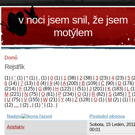
v noci jsem snil, že jsem
motýlem
Domů
Rejstřík
(1)
|
"
(1)
|
*
(1)
|
.
(1)
|
0
(1)
|
1
(38)
|
2
(38)
|
3
(23)
|
4
(23)
|
5
(
6
(14)
|
7
(13)
|
8
(4)
|
9
(4)
|
A
(200)
|
B
(109)
|
Č
(90)
|
D
(176)
(214)
|
F
(125)
|
G
(69)
|
H
(122)
|
I
(51)
|
J
(201)
|
K
(183)
|
L
(1
M
(221)
|
N
(75)
|
O
(61)
|
P
(234)
|
Q
(1)
|
R
(82)
|
S
(185)
|
T
(
|
U
(75)
|
V
(155)
|
W
(21)
|
Y
(4)
|
Z
(128)
|
Ο
(1)
|
М
(2)
|
(1)
آ
|
(12)
…
|
(2)
„
|
(1)
“
|
(1)
‚
|
Nadpis
Poslední obnova
Sobota, 15 Leden, 2011
Artefakty
00:01