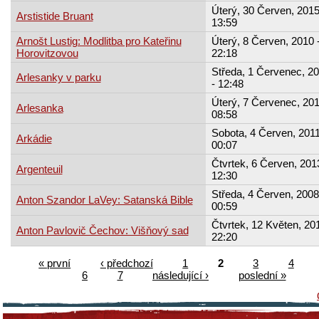
Úterý, 30 Červen, 2015
Arstistide Bruant
13:59
Arnošt Lustig: Modlitba pro Kateřinu
Úterý, 8 Červen, 2010 
Horovitzovou
22:18
Středa, 1 Červenec, 2
Arlesanky v parku
- 12:48
Úterý, 7 Červenec, 201
Arlesanka
08:58
Sobota, 4 Červen, 2011
Arkádie
00:07
Čtvrtek, 6 Červen, 201
Argenteuil
12:30
Středa, 4 Červen, 2008
Anton Szandor LaVey: Satanská Bible
00:59
Čtvrtek, 12 Květen, 201
Anton Pavlovič Čechov: Višňový sad
22:20
« první
‹ předchozí
1
2
3
4
6
7
následující ›
poslední »