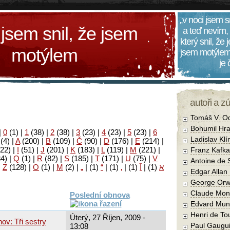
„v noci jsem s
 jsem snil, že jsem
a teď nevím,
který snil, že
motýlem
jsem motýlem
je
autoři a z
Tomáš V. O
Bohumil Hra
|
0
(1)
|
1
(38)
|
2
(38)
|
3
(23)
|
4
(23)
|
5
(23)
|
6
Ladislav Kl
(4)
|
A
(200)
|
B
(109)
|
Č
(90)
|
D
(176)
|
E
(214)
|
22)
|
I
(51)
|
J
(201)
|
K
(183)
|
L
(119)
|
M
(221)
|
Franz Kafka
34)
|
Q
(1)
|
R
(82)
|
S
(185)
|
T
(171)
|
U
(75)
|
V
Antoine de 
|
Z
(128)
|
Ο
(1)
|
М
(2)
|
„
|
(1)
“
|
(1)
‚
|
(1)
آ
|
(1)
א
Edgar Allan
George Orw
Claude Mon
Poslední obnova
Edvard Mun
Henri de To
Úterý, 27 Říjen, 2009 -
ov: Tři sestry
Paul Gaugu
13:08