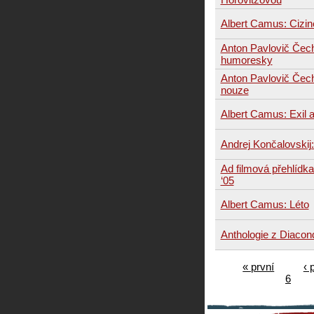
Albert Camus: Cizin
Anton Pavlovič Čec
humoresky
Anton Pavlovič Čec
nouze
Albert Camus: Exil a
Andrej Končalovskij:
Ad filmová přehlídka
‘05
Albert Camus: Léto
Anthologie z Diacon
« první
‹ 
6