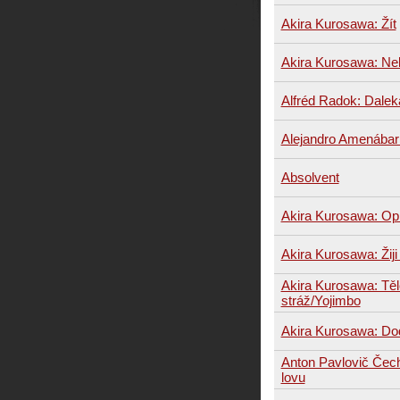
Akira Kurosawa: Žít
Akira Kurosawa: Ne
Alfréd Radok: Dalek
Alejandro Amenábar:
Absolvent
Akira Kurosawa: Opi
Akira Kurosawa: Žiji
Akira Kurosawa: Tě
stráž/Yojimbo
Akira Kurosawa: Do
Anton Pavlovič Čec
lovu