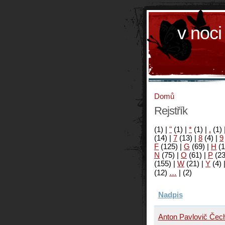
v noci
Domů
Rejstřík
(1)
|
"
(1)
|
*
(1)
|
.
(1)
(14)
|
7
(13)
|
8
(4)
|
9
F
(125)
|
G
(69)
|
H
(1
N
(75)
|
O
(61)
|
P
(2
(155)
|
W
(21)
|
Y
(4)
(12)
…
|
(2)
Nadpis
Anton Pavlovič Čech