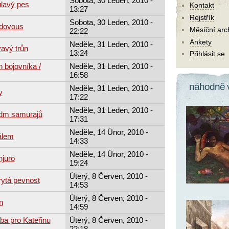
Sobota, 30 Leden, 2010 -
ulavý pes
Kontakt
13:27
Rejstřík
Sobota, 30 Leden, 2010 -
udovous
Měsíční arc
22:22
Ankety
Neděle, 31 Leden, 2010 -
avý trůn
13:24
Přihlásit se
 bojovníka /
Neděle, 31 Leden, 2010 -
16:58
náhodně 
Neděle, 31 Leden, 2010 -
y
17:22
Neděle, 31 Leden, 2010 -
edm samurajů
17:31
Neděle, 14 Únor, 2010 -
álem
14:33
Neděle, 14 Únor, 2010 -
njuro
19:24
Úterý, 8 Červen, 2010 -
rytá pevnost
14:53
Úterý, 8 Červen, 2010 -
n
14:59
tba pro Kateřinu
Úterý, 8 Červen, 2010 -
22:18