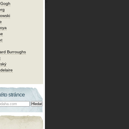
n Gogh
erg
owski
e
Goya
se
ac
ard Burroughs
k
rský
delaire
této stránce