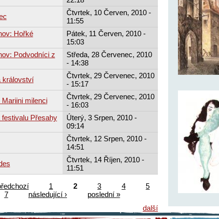
Čtvrtek, 10 Červen, 2010 -
ec
11:55
hov: Hořké
Pátek, 11 Červen, 2010 -
15:03
hov: Podvodníci z
Středa, 28 Červenec, 2010
- 14:38
Čtvrtek, 29 Červenec, 2010
 království
- 15:17
Čtvrtek, 29 Červenec, 2010
 Mariini milenci
- 16:03
 festivalu Přesahy
Úterý, 3 Srpen, 2010 -
09:14
Čtvrtek, 12 Srpen, 2010 -
14:51
Čtvrtek, 14 Říjen, 2010 -
des
11:51
předchozí
1
2
3
4
5
7
následující ›
poslední »
další