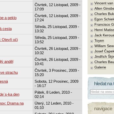
Vincent va
Čtvrtek, 12 Listopad, 2009 -
Allen Ginsb
17:09
Charles Buk
Čtvrtek, 12 Listopad, 2009 -
be a peklo
Egon Schiel
17:24
Francisco 
Středa, 25 Listopad, 2009 -
á cesta
Henri Matis
13:32
Jack Kerou
Středa, 25 Listopad, 2009 -
 Otevři oči
Toyen
13:52
William Sew
Čtvrtek, 26 Listopad, 2009 -
Josef Čape
10:32
Jindřich Štý
Čtvrtek, 26 Listopad, 2009 -
lý anděl
Charles Bau
10:41
Galerie
Čtvrtek, 3 Prosinec, 2009 -
 ve strachu
15:20
lesná
Sobota, 12 Prosinec, 2009
hledat na 
- 16:17
Co hledat:
Pátek, 8 Leden, 2010 -
de´s-ka den
02:14
hov: Drama na
Úterý, 12 Leden, 2010 -
01:10
navigace