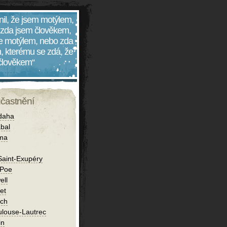
nil, že jsem motýlem,
 zda jsem člověkem,
 je motýlem, nebo zda
, kterému se zdá, že
 člověkem“
účastnění
daha
bal
íma
Saint-Exupéry
 Poe
ell
et
ch
ulouse-Lautrec
in