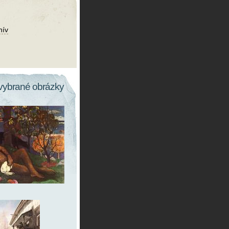
hív
vybrané obrázky