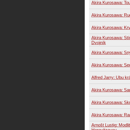
Akira Kurosawa: To
Akira Kurosawa: R
Akira Kurosawa: Krv
Akira Kurosawa: Stín
Dvojník
Akira Kurosawa: Sn
Akira Kurosawa: S
Alfred Jarry: Ubu kr
Akira Kurosawa: Sa
Akira Kurosawa: Sk
Akira Kurosawa: Ra
Arnošt Lustig: Modli
Horovitzovou