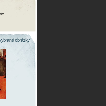
hív
vybrané obrázky