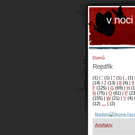
v noci
Domů
Rejstřík
(1)
|
"
(1)
|
*
(1)
|
.
(1)
(14)
|
7
(13)
|
8
(4)
|
9
F
(125)
|
G
(69)
|
H
(1
N
(75)
|
O
(61)
|
P
(2
(155)
|
W
(21)
|
Y
(4)
(12)
…
|
(2)
Nadpis
Artefakty