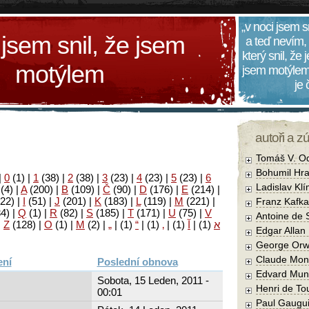
„v noci jsem s
 jsem snil, že jsem
a teď nevím,
který snil, že
motýlem
jsem motýlem
je
autoři a z
Tomáš V. O
Bohumil Hra
|
0
(1)
|
1
(38)
|
2
(38)
|
3
(23)
|
4
(23)
|
5
(23)
|
6
Ladislav Kl
(4)
|
A
(200)
|
B
(109)
|
Č
(90)
|
D
(176)
|
E
(214)
|
22)
|
I
(51)
|
J
(201)
|
K
(183)
|
L
(119)
|
M
(221)
|
Franz Kafka
34)
|
Q
(1)
|
R
(82)
|
S
(185)
|
T
(171)
|
U
(75)
|
V
Antoine de 
|
Z
(128)
|
Ο
(1)
|
М
(2)
|
„
|
(1)
“
|
(1)
‚
|
(1)
آ
|
(1)
א
Edgar Allan
George Orw
Claude Mon
Poslední obnova
Edvard Mun
Sobota, 15 Leden, 2011 -
Henri de To
00:01
Paul Gaugu