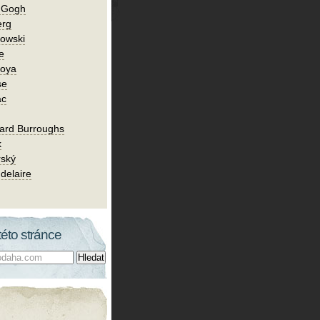
n Gogh
erg
owski
e
Goya
se
ac
ard Burroughs
k
rský
delaire
této stránce