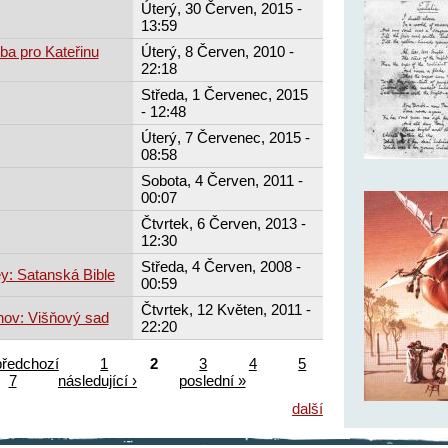
Úterý, 30 Červen, 2015 -
13:59
tba pro Kateřinu
Úterý, 8 Červen, 2010 -
22:18
Středa, 1 Červenec, 2015
- 12:48
Úterý, 7 Červenec, 2015 -
08:58
Sobota, 4 Červen, 2011 -
00:07
Čtvrtek, 6 Červen, 2013 -
12:30
Středa, 4 Červen, 2008 -
y: Satanská Bible
00:59
Čtvrtek, 12 Květen, 2011 -
hov: Višňový sad
22:20
předchozí
1
2
3
4
5
7
následující ›
poslední »
další