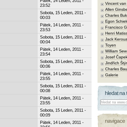
Pátek, 14 Leden, 2011 -
Vincent va
23:52
Allen Ginsb
Sobota, 15 Leden, 2011 -
Charles Buk
00:03
Egon Schiel
Pátek, 14 Leden, 2011 -
Francisco 
23:53
Henri Matis
Sobota, 15 Leden, 2011 -
Jack Kerou
00:04
Toyen
Pátek, 14 Leden, 2011 -
William Sew
23:54
Josef Čape
Sobota, 15 Leden, 2011 -
Jindřich Štý
00:06
Charles Bau
Pátek, 14 Leden, 2011 -
Galerie
23:55
Sobota, 15 Leden, 2011 -
00:08
hledat na 
Pátek, 14 Leden, 2011 -
Co hledat:
23:55
Sobota, 15 Leden, 2011 -
00:09
navigace
Pátek, 14 Leden, 2011 -