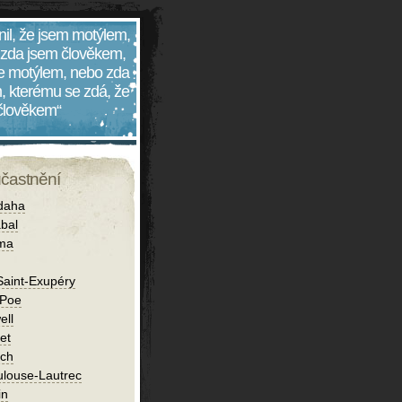
nil, že jsem motýlem,
 zda jsem člověkem,
 je motýlem, nebo zda
, kterému se zdá, že
 člověkem“
účastnění
daha
bal
íma
Saint-Exupéry
 Poe
ell
et
ch
ulouse-Lautrec
in