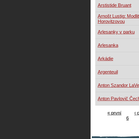
Arstistide Bruant
Arnošt Lustig: Modli
Horovitzovou
Arlesanky v parku
Arlesanka
Arkádie
Argenteuil
Anton Szandor LaVe
Anton Pavlovič Čec
« první
‹ 
6