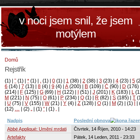
v noci jsem snil, že jsem
motýlem
Domů
Rejstřík
(1)
|
"
(1)
|
*
(1)
|
.
(1)
|
0
(1)
|
1
(38)
|
2
(38)
|
3
(23)
|
4
(23)
|
5
(
6
(14)
|
7
(13)
|
8
(4)
|
9
(4)
|
A
(200)
|
B
(109)
|
Č
(90)
|
D
(176)
(214)
|
F
(125)
|
G
(69)
|
H
(122)
|
I
(51)
|
J
(201)
|
K
(183)
|
L
(1
M
(221)
|
N
(75)
|
O
(61)
|
P
(234)
|
Q
(1)
|
R
(82)
|
S
(185)
|
T
(
|
U
(75)
|
V
(155)
|
W
(21)
|
Y
(4)
|
Z
(128)
|
Ο
(1)
|
М
(2)
|
(1)
آ
|
(12)
…
|
(2)
„
|
(1)
“
|
(1)
‚
|
Nadpis
Poslední obnova
Abbé Appliqué: Umění mrdati
Čtvrtek, 14 Říjen, 2010 - 14:23
Artefakty
Pátek, 14 Leden, 2011 - 23:33