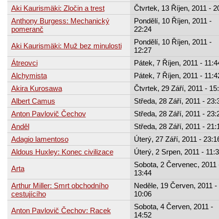
Aki Kaurismäki: Zločin a trest
Čtvrtek, 13 Říjen, 2011 - 2
Anthony Burgess: Mechanický
Pondělí, 10 Říjen, 2011 -
pomeranč
22:24
Pondělí, 10 Říjen, 2011 -
Aki Kaurismäki: Muž bez minulosti
12:27
Átreovci
Pátek, 7 Říjen, 2011 - 11:4
Alchymista
Pátek, 7 Říjen, 2011 - 11:4
Akira Kurosawa
Čtvrtek, 29 Září, 2011 - 15
Albert Camus
Středa, 28 Září, 2011 - 23:
Anton Pavlovič Čechov
Středa, 28 Září, 2011 - 23:
Anděl
Středa, 28 Září, 2011 - 21:
Adagio lamentoso
Úterý, 27 Září, 2011 - 23:1
Aldous Huxley: Konec civilizace
Úterý, 2 Srpen, 2011 - 11:
Sobota, 2 Červenec, 2011 
Arta
13:44
Arthur Miller: Smrt obchodního
Neděle, 19 Červen, 2011 -
cestujícího
10:06
Sobota, 4 Červen, 2011 -
Anton Pavlovič Čechov: Racek
14:52