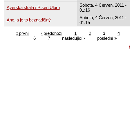
Sobota, 4 Červen, 2011 -
Ayerská skála / Píseň Uluru
01:16
Sobota, 4 Červen, 2011 -
Ano, a je to beznadějný
01:15
« první
‹ předchozí
1
2
3
4
6
7
následující ›
poslední »