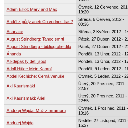
Čtvrtek, 12 Červenec, 201
Adam Elliot: Mary and Max
19:20
Středa, 6 Červen, 2012 -
Anděl z půdy aneb Co vodnes čas?
09:36
Asanace
Středa, 2 Květen, 2012 - 1
August Strindberg: Tanec smrti
Pátek, 27 Duben, 2012 - 2
August Strindberg - bibliografie díla
Pátek, 27 Duben, 2012 - 2
Ánanda
Pondělí, 13 Únor, 2012 - 1
A kdepak ty děti jsou!
Pondělí, 13 Únor, 2012 - 1
Adolf Hitler: Mein Kampf
Pondělí, 9 Leden, 2012 - 1
Abdel Kechiche: Černá venuše
Čtvrtek, 5 Leden, 2012 - 2
Úterý, 20 Prosinec, 2011 -
Aki Kaurismäki
22:57
Úterý, 20 Prosinec, 2011 -
Aki Kaurismäki: Ariel
22:55
Čtvrtek, 1 Prosinec, 2011 -
Andrzej Wajda: Muž z mramoru
13:16
Neděle, 27 Listopad, 2011 
Andrzej Wajda
15:37