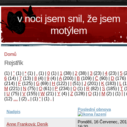
v noci jsem snil, že jsem
motýlem
Domů
Rejstřík
(1)
|
"
(1)
|
*
(1)
|
.
(1)
|
0
(1)
|
1
(38)
|
2
(38)
|
3
(23)
|
4
(23)
|
5
(
6
(14)
|
7
(13)
|
8
(4)
|
9
(4)
|
A
(200)
|
B
(109)
|
Č
(90)
|
D
(176)
(214)
|
F
(125)
|
G
(69)
|
H
(122)
|
I
(51)
|
J
(201)
|
K
(183)
|
L
(1
M
(221)
|
N
(75)
|
O
(61)
|
P
(234)
|
Q
(1)
|
R
(82)
|
S
(185)
|
T
(
|
U
(75)
|
V
(155)
|
W
(21)
|
Y
(4)
|
Z
(128)
|
Ο
(1)
|
М
(2)
|
(1)
آ
|
(12)
…
|
(2)
„
|
(1)
“
|
(1)
‚
|
Poslední obnova
Nadpis
Pondělí, 16 Červenec, 201
Anne Franková: Deník
16:20