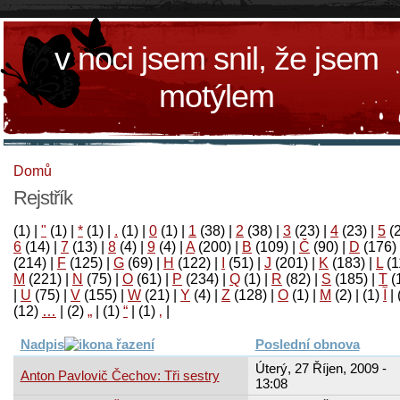
v noci jsem snil, že jsem
motýlem
Domů
Rejstřík
(1)
|
"
(1)
|
*
(1)
|
.
(1)
|
0
(1)
|
1
(38)
|
2
(38)
|
3
(23)
|
4
(23)
|
5
(
6
(14)
|
7
(13)
|
8
(4)
|
9
(4)
|
A
(200)
|
B
(109)
|
Č
(90)
|
D
(176)
(214)
|
F
(125)
|
G
(69)
|
H
(122)
|
I
(51)
|
J
(201)
|
K
(183)
|
L
(1
M
(221)
|
N
(75)
|
O
(61)
|
P
(234)
|
Q
(1)
|
R
(82)
|
S
(185)
|
T
(
|
U
(75)
|
V
(155)
|
W
(21)
|
Y
(4)
|
Z
(128)
|
Ο
(1)
|
М
(2)
|
(1)
آ
|
(12)
…
|
(2)
„
|
(1)
“
|
(1)
‚
|
Nadpis
Poslední obnova
Úterý, 27 Říjen, 2009 -
Anton Pavlovič Čechov: Tři sestry
13:08