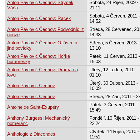
Anton Pavlovič Čechov: Strýček
Sobota, 24 Říjen, 2009 -
Váňa
21:11
Sobota, 4 Červen, 2011 -
Anton Pavlovič Čechov: Racek
14:52
Anton Pavlovič Čechov: Podvodníci z
Středa, 28 Červenec, 20
nouze
14:38
Anton Pavlovič Čechov: O lásce a
Středa, 5 Červen, 2013 -
jiné povídky
13:10
Anton Pavlovič Čechov: Hořké
Pátek, 11 Červen, 2010 -
humoresky
15:03
Anton Pavlovič Čechov: Drama na
Úterý, 12 Leden, 2010 -
lovu
01:10
Úterý, 30 Duben, 2013 -
Anton Pavlovič Čechov
10:09
Anton Pavlovič Čechov
Středa, 28 Září, 2011 - 2
Pátek, 3 Červen, 2011 -
Antoine de Saint-Exupéry
15:49
Anthony Burgess: Mechanický
Pondělí, 10 Říjen, 2011 -
pomeranč
22:24
Čtvrtek, 14 Říjen, 2010 -
Anthologie z Diacondes
11:51