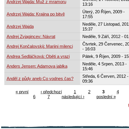
Andrzej Wajda: Muž z mramoru
13:16
Úterý, 20 Říjen, 2009 -
Andrzej Wajda: Krajina po bitvě
17:55
Neděle, 27 Listopad, 201
Andrzej Wajda
15:37
Andrej Zvjagincev: Návrat
Neděle, 9 Září, 2012 - 01
Čtvrtek, 29 Červenec, 2
Andrej Končalovskij: Mariini milenci
- 16:03
Andrea Sedláčková: Oběti a vrazi
Pátek, 9 Říjen, 2009 - 15
Neděle, 4 Srpen, 2013 -
Anders Jensen: Adamova jablka
15:46
Středa, 6 Červen, 2012 -
Anděl z půdy aneb Co vodnes čas?
09:36
« první
‹ předchozí
1
2
3
4
6
7
následující ›
poslední »