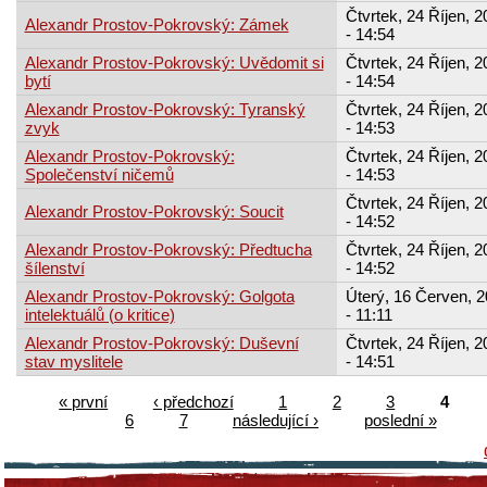
Čtvrtek, 24 Říjen, 2
Alexandr Prostov-Pokrovský: Zámek
- 14:54
Alexandr Prostov-Pokrovský: Uvědomit si
Čtvrtek, 24 Říjen, 2
bytí
- 14:54
Alexandr Prostov-Pokrovský: Tyranský
Čtvrtek, 24 Říjen, 2
zvyk
- 14:53
Alexandr Prostov-Pokrovský:
Čtvrtek, 24 Říjen, 2
Společenství ničemů
- 14:53
Čtvrtek, 24 Říjen, 2
Alexandr Prostov-Pokrovský: Soucit
- 14:52
Alexandr Prostov-Pokrovský: Předtucha
Čtvrtek, 24 Říjen, 2
šílenství
- 14:52
Alexandr Prostov-Pokrovský: Golgota
Úterý, 16 Červen, 
intelektuálů (o kritice)
- 11:11
Alexandr Prostov-Pokrovský: Duševní
Čtvrtek, 24 Říjen, 2
stav myslitele
- 14:51
« první
‹ předchozí
1
2
3
4
6
7
následující ›
poslední »