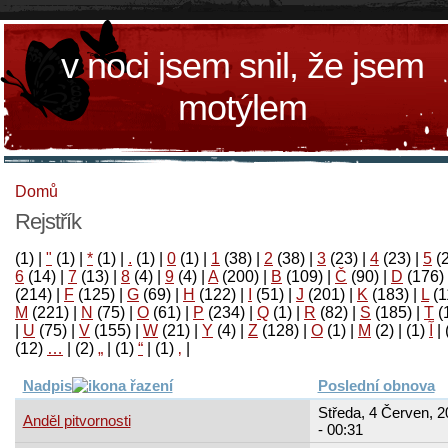
v noci jsem snil, že jsem
motýlem
Domů
Rejstřík
(1)
|
"
(1)
|
*
(1)
|
.
(1)
|
0
(1)
|
1
(38)
|
2
(38)
|
3
(23)
|
4
(23)
|
5
(
6
(14)
|
7
(13)
|
8
(4)
|
9
(4)
|
A
(200)
|
B
(109)
|
Č
(90)
|
D
(176)
(214)
|
F
(125)
|
G
(69)
|
H
(122)
|
I
(51)
|
J
(201)
|
K
(183)
|
L
(1
M
(221)
|
N
(75)
|
O
(61)
|
P
(234)
|
Q
(1)
|
R
(82)
|
S
(185)
|
T
(
|
U
(75)
|
V
(155)
|
W
(21)
|
Y
(4)
|
Z
(128)
|
Ο
(1)
|
М
(2)
|
(1)
آ
|
(12)
…
|
(2)
„
|
(1)
“
|
(1)
‚
|
Nadpis
Poslední obnova
Středa, 4 Červen, 2
Anděl pitvornosti
- 00:31