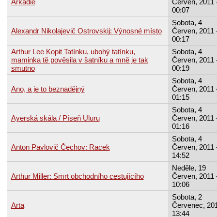
Arkádie
Červen, 2011 
00:07
Sobota, 4
Alexandr Nikolajevič Ostrovskij: Výnosné místo
Červen, 2011 
00:17
Arthur Lee Kopit Tatínku, ubohý tatínku,
Sobota, 4
maminka tě pověsila v šatníku a mně je tak
Červen, 2011 
smutno
00:19
Sobota, 4
Ano, a je to beznadějný
Červen, 2011 
01:15
Sobota, 4
Ayerská skála / Píseň Uluru
Červen, 2011 
01:16
Sobota, 4
Anton Pavlovič Čechov: Racek
Červen, 2011 
14:52
Neděle, 19
Arthur Miller: Smrt obchodního cestujícího
Červen, 2011 
10:06
Sobota, 2
Arta
Červenec, 201
13:44