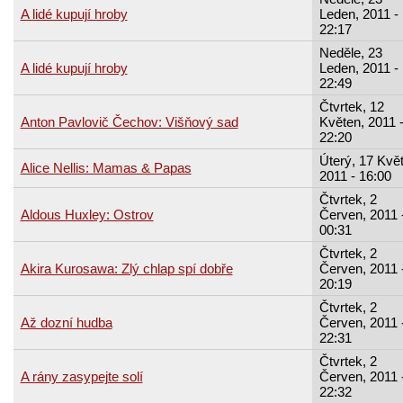
A lidé kupují hroby
Leden, 2011 -
22:17
Neděle, 23
A lidé kupují hroby
Leden, 2011 -
22:49
Čtvrtek, 12
Anton Pavlovič Čechov: Višňový sad
Květen, 2011 
22:20
Úterý, 17 Kvě
Alice Nellis: Mamas & Papas
2011 - 16:00
Čtvrtek, 2
Aldous Huxley: Ostrov
Červen, 2011 
00:31
Čtvrtek, 2
Akira Kurosawa: Zlý chlap spí dobře
Červen, 2011 
20:19
Čtvrtek, 2
Až dozní hudba
Červen, 2011 
22:31
Čtvrtek, 2
A rány zasypejte solí
Červen, 2011 
22:32