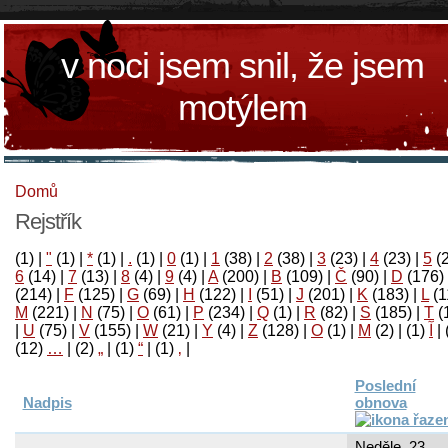
v noci jsem snil, že jsem
motýlem
Domů
Rejstřík
(1)
|
"
(1)
|
*
(1)
|
.
(1)
|
0
(1)
|
1
(38)
|
2
(38)
|
3
(23)
|
4
(23)
|
5
(
6
(14)
|
7
(13)
|
8
(4)
|
9
(4)
|
A
(200)
|
B
(109)
|
Č
(90)
|
D
(176)
(214)
|
F
(125)
|
G
(69)
|
H
(122)
|
I
(51)
|
J
(201)
|
K
(183)
|
L
(1
M
(221)
|
N
(75)
|
O
(61)
|
P
(234)
|
Q
(1)
|
R
(82)
|
S
(185)
|
T
(
|
U
(75)
|
V
(155)
|
W
(21)
|
Y
(4)
|
Z
(128)
|
Ο
(1)
|
М
(2)
|
(1)
آ
|
(12)
…
|
(2)
„
|
(1)
“
|
(1)
‚
|
Poslední
Nadpis
obnova
Neděle, 23