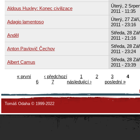
Úterý, 2 Srpen
Aldous Huxley: Konec civilizace
2011 - 11:35
Úterý, 27 Září
Adagio lamentoso
2011 - 23:16
Středa, 28 Zář
Anděl
2011 - 21:16
Středa, 28 Zář
Anton Pavlovič Čechov
2011 - 23:24
Středa, 28 Zář
Albert Camus
2011 - 23:39
« první
‹ předchozí
1
2
3
4
6
7
následující ›
poslední »
Tomáš Odaha © 1999-2022