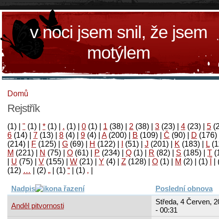
v noci jsem snil, že jsem
motýlem
Domů
Rejstřík
(1)
|
"
(1)
|
*
(1)
|
.
(1)
|
0
(1)
|
1
(38)
|
2
(38)
|
3
(23)
|
4
(23)
|
5
(
6
(14)
|
7
(13)
|
8
(4)
|
9
(4)
|
A
(200)
|
B
(109)
|
Č
(90)
|
D
(176)
(214)
|
F
(125)
|
G
(69)
|
H
(122)
|
I
(51)
|
J
(201)
|
K
(183)
|
L
(1
M
(221)
|
N
(75)
|
O
(61)
|
P
(234)
|
Q
(1)
|
R
(82)
|
S
(185)
|
T
(
|
U
(75)
|
V
(155)
|
W
(21)
|
Y
(4)
|
Z
(128)
|
Ο
(1)
|
М
(2)
|
(1)
آ
|
(12)
…
|
(2)
„
|
(1)
“
|
(1)
‚
|
Nadpis
Poslední obnova
Středa, 4 Červen, 2
Anděl pitvornosti
- 00:31