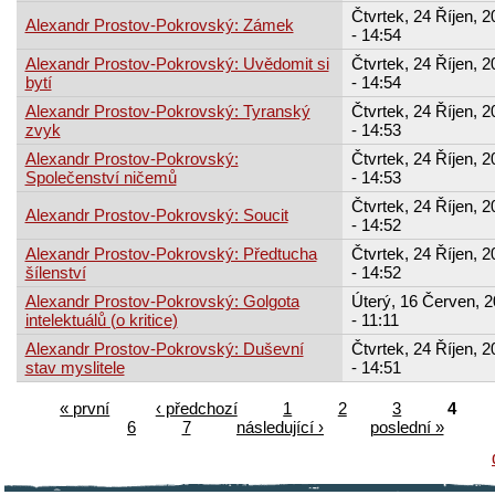
Čtvrtek, 24 Říjen, 2
Alexandr Prostov-Pokrovský: Zámek
- 14:54
Alexandr Prostov-Pokrovský: Uvědomit si
Čtvrtek, 24 Říjen, 2
bytí
- 14:54
Alexandr Prostov-Pokrovský: Tyranský
Čtvrtek, 24 Říjen, 2
zvyk
- 14:53
Alexandr Prostov-Pokrovský:
Čtvrtek, 24 Říjen, 2
Společenství ničemů
- 14:53
Čtvrtek, 24 Říjen, 2
Alexandr Prostov-Pokrovský: Soucit
- 14:52
Alexandr Prostov-Pokrovský: Předtucha
Čtvrtek, 24 Říjen, 2
šílenství
- 14:52
Alexandr Prostov-Pokrovský: Golgota
Úterý, 16 Červen, 
intelektuálů (o kritice)
- 11:11
Alexandr Prostov-Pokrovský: Duševní
Čtvrtek, 24 Říjen, 2
stav myslitele
- 14:51
« první
‹ předchozí
1
2
3
4
6
7
následující ›
poslední »