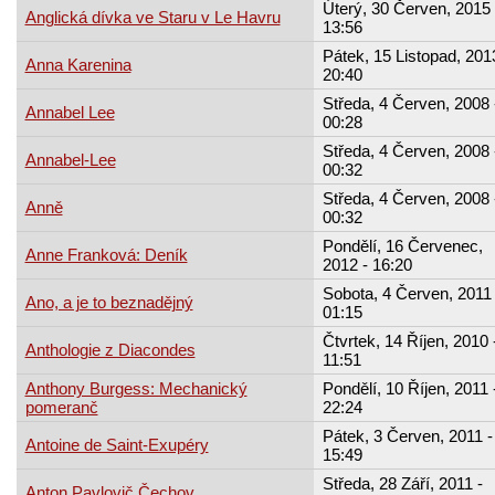
Úterý, 30 Červen, 2015 
Anglická dívka ve Staru v Le Havru
13:56
Pátek, 15 Listopad, 201
Anna Karenina
20:40
Středa, 4 Červen, 2008 
Annabel Lee
00:28
Středa, 4 Červen, 2008 
Annabel-Lee
00:32
Středa, 4 Červen, 2008 
Anně
00:32
Pondělí, 16 Červenec,
Anne Franková: Deník
2012 - 16:20
Sobota, 4 Červen, 2011 
Ano, a je to beznadějný
01:15
Čtvrtek, 14 Říjen, 2010 
Anthologie z Diacondes
11:51
Anthony Burgess: Mechanický
Pondělí, 10 Říjen, 2011 
pomeranč
22:24
Pátek, 3 Červen, 2011 -
Antoine de Saint-Exupéry
15:49
Středa, 28 Září, 2011 -
Anton Pavlovič Čechov