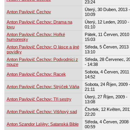
23:24
Úterý, 30 Duben, 2013 -
Anton Pavlovič Čechov
10:09
Anton Pavlovič Čechov: Drama na
Úterý, 12 Leden, 2010 -
lovu
01:10
Anton Pavlovič Čechov: Hořké
Pátek, 11 Červen, 2010 
humoresky
15:03
Anton Pavlovič Čechov: O lásce a jiné
Středa, 5 Červen, 2013 
povídky
13:10
Anton Pavlovič Čechov: Podvodníci z
Středa, 28 Červenec, 2
nouze
- 14:38
Sobota, 4 Červen, 2011 
Anton Pavlovič Čechov: Racek
14:52
Sobota, 24 Říjen, 2009 
Anton Pavlovič Čechov: Strýček Váňa
21:11
Úterý, 27 Říjen, 2009 -
Anton Pavlovič Čechov: Tři sestry
13:08
Čtvrtek, 12 Květen, 201
Anton Pavlovič Čechov: Višňový sad
22:20
Středa, 4 Červen, 2008 
Anton Szandor LaVey: Satanská Bible
00:59