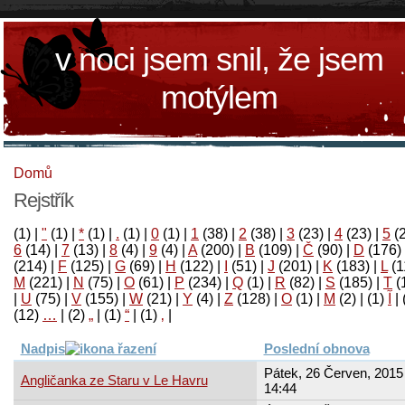
v noci jsem snil, že jsem
motýlem
Domů
Rejstřík
(1)
|
"
(1)
|
*
(1)
|
.
(1)
|
0
(1)
|
1
(38)
|
2
(38)
|
3
(23)
|
4
(23)
|
5
(
6
(14)
|
7
(13)
|
8
(4)
|
9
(4)
|
A
(200)
|
B
(109)
|
Č
(90)
|
D
(176)
(214)
|
F
(125)
|
G
(69)
|
H
(122)
|
I
(51)
|
J
(201)
|
K
(183)
|
L
(1
M
(221)
|
N
(75)
|
O
(61)
|
P
(234)
|
Q
(1)
|
R
(82)
|
S
(185)
|
T
(
|
U
(75)
|
V
(155)
|
W
(21)
|
Y
(4)
|
Z
(128)
|
Ο
(1)
|
М
(2)
|
(1)
آ
|
(12)
…
|
(2)
„
|
(1)
“
|
(1)
‚
|
Nadpis
Poslední obnova
Pátek, 26 Červen, 2015 
Angličanka ze Staru v Le Havru
14:44