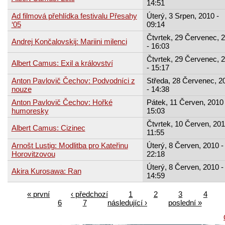
14:51
Ad filmová přehlídka festivalu Přesahy
Úterý, 3 Srpen, 2010 -
‘05
09:14
Čtvrtek, 29 Červenec, 
Andrej Končalovskij: Mariini milenci
- 16:03
Čtvrtek, 29 Červenec, 
Albert Camus: Exil a království
- 15:17
Anton Pavlovič Čechov: Podvodníci z
Středa, 28 Červenec, 2
nouze
- 14:38
Anton Pavlovič Čechov: Hořké
Pátek, 11 Červen, 2010 
humoresky
15:03
Čtvrtek, 10 Červen, 201
Albert Camus: Cizinec
11:55
Arnošt Lustig: Modlitba pro Kateřinu
Úterý, 8 Červen, 2010 -
Horovitzovou
22:18
Úterý, 8 Červen, 2010 -
Akira Kurosawa: Ran
14:59
« první
‹ předchozí
1
2
3
4
6
7
následující ›
poslední »