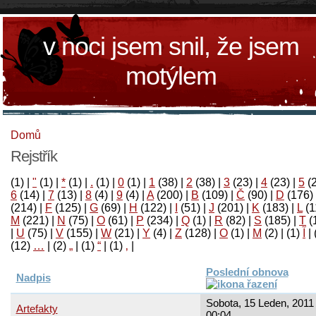
v noci jsem snil, že jsem
motýlem
Domů
Rejstřík
(1)
|
"
(1)
|
*
(1)
|
.
(1)
|
0
(1)
|
1
(38)
|
2
(38)
|
3
(23)
|
4
(23)
|
5
(
6
(14)
|
7
(13)
|
8
(4)
|
9
(4)
|
A
(200)
|
B
(109)
|
Č
(90)
|
D
(176)
(214)
|
F
(125)
|
G
(69)
|
H
(122)
|
I
(51)
|
J
(201)
|
K
(183)
|
L
(1
M
(221)
|
N
(75)
|
O
(61)
|
P
(234)
|
Q
(1)
|
R
(82)
|
S
(185)
|
T
(
|
U
(75)
|
V
(155)
|
W
(21)
|
Y
(4)
|
Z
(128)
|
Ο
(1)
|
М
(2)
|
(1)
آ
|
(12)
…
|
(2)
„
|
(1)
“
|
(1)
‚
|
Poslední obnova
Nadpis
Sobota, 15 Leden, 2011 
Artefakty
00:04