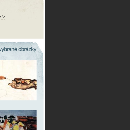
hív
vybrané obrázky