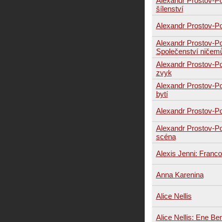
Alexandr Prostov-P
šílenství
Alexandr Prostov-Po
Alexandr Prostov-P
Společenství ničem
Alexandr Prostov-P
zvyk
Alexandr Prostov-P
bytí
Alexandr Prostov-P
Alexandr Prostov-P
scéna
Alexis Jenni: Franc
Anna Karenina
Alice Nellis
Alice Nellis: Ene Be