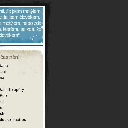
nil, že jsem motýlem,
 zda jsem člověkem,
 je motýlem, nebo zda
, kterému se zdá, že
 člověkem“
účastnění
daha
bal
íma
Saint-Exupéry
 Poe
ell
et
ch
ulouse-Lautrec
in