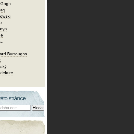
n Gogh
erg
owski
e
Goya
se
ac
ard Burroughs
k
rský
delaire
této stránce