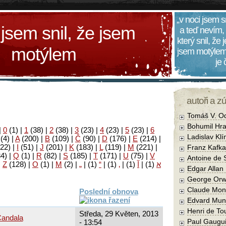
„v noci jsem s
 jsem snil, že jsem
a teď nevím,
který snil, že
motýlem
jsem motýlem
je
autoři a z
Tomáš V. O
Bohumil Hra
|
0
(1)
|
1
(38)
|
2
(38)
|
3
(23)
|
4
(23)
|
5
(23)
|
6
Ladislav Kl
(4)
|
A
(200)
|
B
(109)
|
Č
(90)
|
D
(176)
|
E
(214)
|
22)
|
I
(51)
|
J
(201)
|
K
(183)
|
L
(119)
|
M
(221)
|
Franz Kafka
34)
|
Q
(1)
|
R
(82)
|
S
(185)
|
T
(171)
|
U
(75)
|
V
Antoine de 
|
Z
(128)
|
Ο
(1)
|
М
(2)
|
„
|
(1)
“
|
(1)
‚
|
(1)
آ
|
(1)
א
Edgar Allan
George Orw
Claude Mon
Poslední obnova
Edvard Mun
Henri de To
Středa, 29 Květen, 2013
Čandala
Paul Gaugu
- 13:54