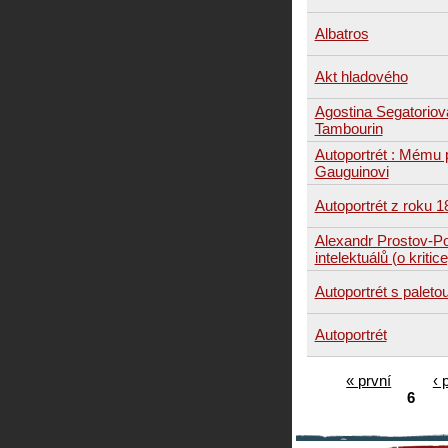
Albatros
Akt hladového
Agostina Segatoriov
Tambourin
Autoportrét : Mému p
Gauguinovi
Autoportrét z roku 1
Alexandr Prostov-P
intelektuálů (o kritice
Autoportrét s paleto
Autoportrét
« první
‹ 
6