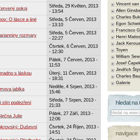
Vincent va
Středa, 29 Květen, 2013
Červený pokoj
Allen Ginsb
- 13:54
Charles Buk
ov: O lásce a jiné
Středa, 5 Červen, 2013
Egon Schiel
- 13:10
Francisco 
Středa, 5 Červen, 2013
arianniny rozmary
Henri Matis
- 22:27
Jack Kerou
Čtvrtek, 6 Červen, 2013
Toyen
- 12:30
William Sew
Pátek, 7 Červen, 2013 -
Josef Čape
11:53
Jindřich Štý
eradno s láskou
Úterý, 11 Červen, 2013
Charles Bau
- 18:31
Galerie
Neděle, 4 Srpen, 2013 -
mova jablka
15:46
Středa, 7 Srpen, 2013 -
hledat na 
i stín podezření
21:33
Co hledat:
Pátek, 27 Září, 2013 -
lečna Julie
12:06
okrovský: Duševní
Čtvrtek, 24 Říjen, 2013 -
14:51
navigace