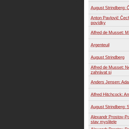
August Strindberg: 
Anton Pavlovič Čech
povídky
Alfred de Musset: M
Argenteuil
August Strindberg
Alfred de Musset: N
zahrávat si
Anders Jensen: Ada
Alfred Hitchcock: An
August Strindberg: S
Alexandr Prostov-P
stav myslitele