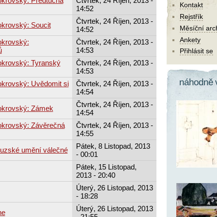
okrovský: Předtucha
Čtvrtek, 24 Říjen, 2013 -
Kontakt
14:52
Rejstřík
Čtvrtek, 24 Říjen, 2013 -
krovský: Soucit
Měsíční arc
14:52
Ankety
okrovský:
Čtvrtek, 24 Říjen, 2013 -
ů
14:53
Přihlásit se
okrovský: Tyranský
Čtvrtek, 24 Říjen, 2013 -
14:53
náhodně 
okrovský: Uvědomit si
Čtvrtek, 24 Říjen, 2013 -
14:54
Čtvrtek, 24 Říjen, 2013 -
okrovský: Zámek
14:54
okrovský: Závěrečná
Čtvrtek, 24 Říjen, 2013 -
14:55
Pátek, 8 Listopad, 2013
ouzské umění válečné
- 00:01
Pátek, 15 Listopad,
2013 - 20:40
Úterý, 26 Listopad, 2013
- 18:28
Úterý, 26 Listopad, 2013
ne
- 21:55