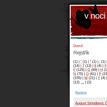
v noci
Domů
Rejstřík
(1)
|
"
(1)
|
*
(1)
|
.
(1)
(14)
|
7
(13)
|
8
(4)
|
9
F
(125)
|
G
(69)
|
H
(1
N
(75)
|
O
(61)
|
P
(2
(155)
|
W
(21)
|
Y
(4)
(12)
…
|
(2)
Nadpis
August Strindberg: 