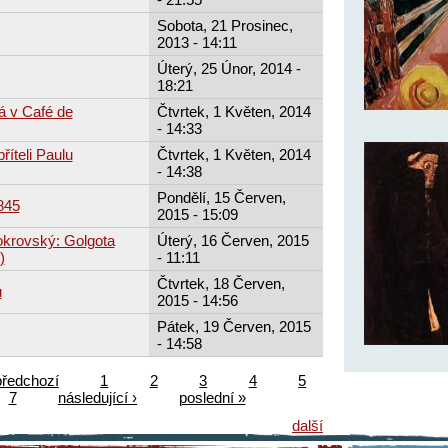
Sobota, 21 Prosinec,
2013 - 14:11
Úterý, 25 Únor, 2014 -
18:21
á v Café de
Čtvrtek, 1 Květen, 2014
- 14:33
říteli Paulu
Čtvrtek, 1 Květen, 2014
- 14:38
Pondělí, 15 Červen,
845
2015 - 15:09
okrovský: Golgota
Úterý, 16 Červen, 2015
)
- 11:11
Čtvrtek, 18 Červen,
u
2015 - 14:56
Pátek, 19 Červen, 2015
- 14:58
předchozí
1
2
3
4
5
7
následující ›
poslední »
další