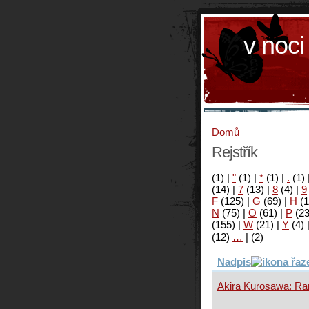
v noci
Domů
Rejstřík
(1)
|
"
(1)
|
*
(1)
|
.
(1)
(14)
|
7
(13)
|
8
(4)
|
9
F
(125)
|
G
(69)
|
H
(1
N
(75)
|
O
(61)
|
P
(2
(155)
|
W
(21)
|
Y
(4)
(12)
…
|
(2)
Nadpis
Akira Kurosawa: Ra