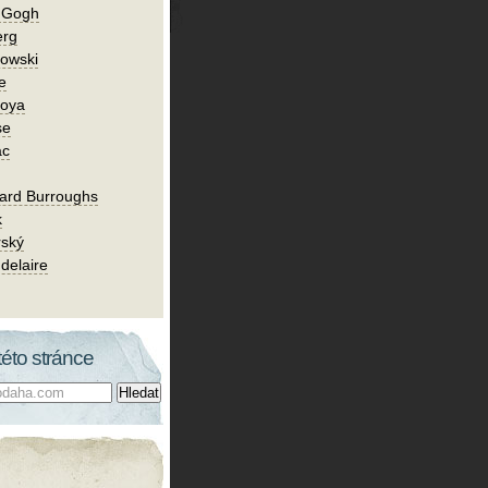
n Gogh
erg
owski
e
Goya
se
ac
ard Burroughs
k
rský
delaire
této stránce