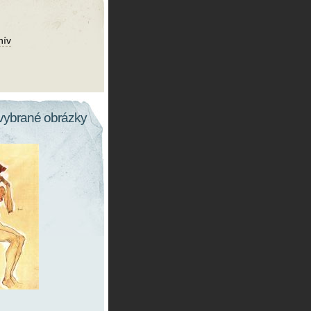
hív
vybrané obrázky