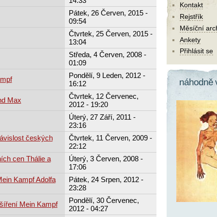
14:33
Kontakt
Pátek, 26 Červen, 2015 -
Rejstřík
09:54
Měsíční arc
Čtvrtek, 25 Červen, 2015 -
Ankety
13:04
Přihlásit se
Středa, 4 Červen, 2008 -
01:09
Pondělí, 9 Leden, 2012 -
ampf
náhodně 
16:12
Čtvrtek, 12 Červenec,
and Max
2012 - 19:20
Úterý, 27 Září, 2011 -
23:16
závislost českých
Čtvrtek, 11 Červen, 2009 -
22:12
ch cen Thálie a
Úterý, 3 Červen, 2008 -
17:06
 Mein Kampf Adolfa
Pátek, 24 Srpen, 2012 -
23:28
Pondělí, 30 Červenec,
 šíření Mein Kampf
2012 - 04:27