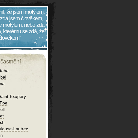
nil, že jsem motýlem,
 zda jsem člověkem,
 je motýlem, nebo zda
, kterému se zdá, že
 člověkem“
účastnění
daha
bal
íma
Saint-Exupéry
 Poe
ell
et
ch
ulouse-Lautrec
in