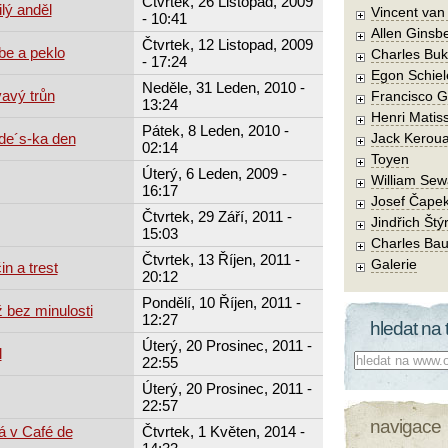
Čtvrtek, 26 Listopad, 2009
lý anděl
Vincent va
- 10:41
Allen Ginsb
Čtvrtek, 12 Listopad, 2009
be a peklo
Charles Buk
- 17:24
Egon Schiel
Neděle, 31 Leden, 2010 -
avý trůn
Francisco 
13:24
Henri Matis
Pátek, 8 Leden, 2010 -
de´s-ka den
Jack Kerou
02:14
Toyen
Úterý, 6 Leden, 2009 -
William Sew
16:17
Josef Čape
Čtvrtek, 29 Září, 2011 -
Jindřich Štý
15:03
Charles Bau
Čtvrtek, 13 Říjen, 2011 -
Galerie
in a trest
20:12
Pondělí, 10 Říjen, 2011 -
 bez minulosti
12:27
hledat na 
Úterý, 20 Prosinec, 2011 -
l
Co hledat:
22:55
Úterý, 20 Prosinec, 2011 -
22:57
navigace
á v Café de
Čtvrtek, 1 Květen, 2014 -