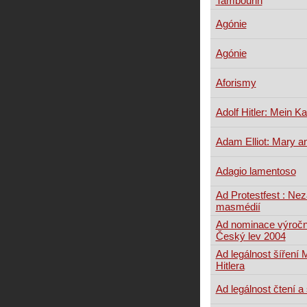
Tambourin
Agónie
Agónie
Aforismy
Adolf Hitler: Mein K
Adam Elliot: Mary 
Adagio lamentoso
Ad Protestfest : Ne
masmédií
Ad nominace výroční
Český lev 2004
Ad legálnost šíření
Hitlera
Ad legálnost čtení a