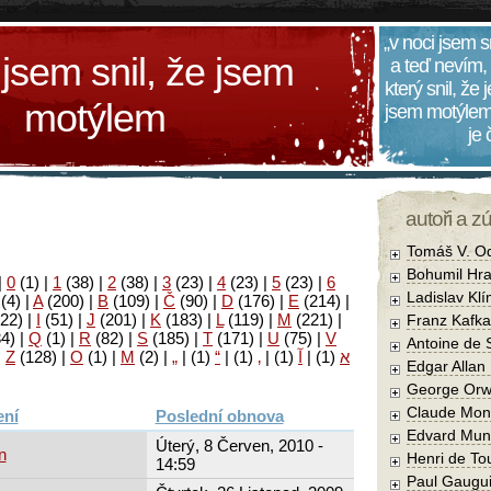
„v noci jsem s
 jsem snil, že jsem
a teď nevím,
který snil, že
motýlem
jsem motýlem
je
autoři a z
Tomáš V. O
Bohumil Hra
|
0
(1)
|
1
(38)
|
2
(38)
|
3
(23)
|
4
(23)
|
5
(23)
|
6
Ladislav Kl
(4)
|
A
(200)
|
B
(109)
|
Č
(90)
|
D
(176)
|
E
(214)
|
22)
|
I
(51)
|
J
(201)
|
K
(183)
|
L
(119)
|
M
(221)
|
Franz Kafka
34)
|
Q
(1)
|
R
(82)
|
S
(185)
|
T
(171)
|
U
(75)
|
V
Antoine de 
|
Z
(128)
|
Ο
(1)
|
М
(2)
|
„
|
(1)
“
|
(1)
‚
|
(1)
آ
|
(1)
א
Edgar Allan
George Orw
Claude Mon
Poslední obnova
Edvard Mun
Úterý, 8 Červen, 2010 -
n
Henri de To
14:59
Paul Gaugu