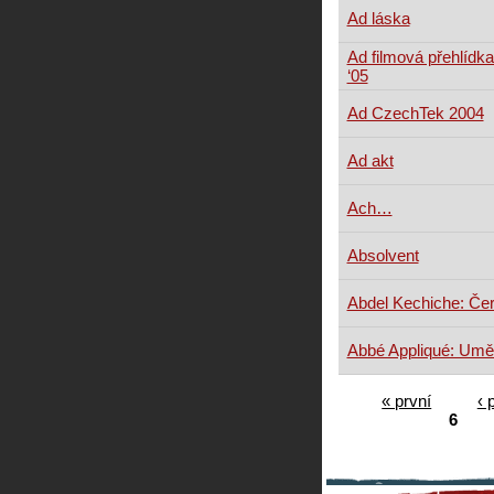
Ad láska
Ad filmová přehlídka
‘05
Ad CzechTek 2004
Ad akt
Ach…
Absolvent
Abdel Kechiche: Če
Abbé Appliqué: Umě
« první
‹ 
6