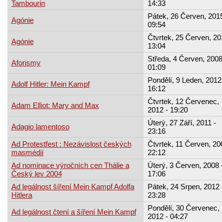
Tambourin
14:33
Pátek, 26 Červen, 2015
Agónie
09:54
Čtvrtek, 25 Červen, 20
Agónie
13:04
Středa, 4 Červen, 2008
Aforismy
01:09
Pondělí, 9 Leden, 2012
Adolf Hitler: Mein Kampf
16:12
Čtvrtek, 12 Červenec,
Adam Elliot: Mary and Max
2012 - 19:20
Úterý, 27 Září, 2011 -
Adagio lamentoso
23:16
Ad Protestfest : Nezávislost českých
Čtvrtek, 11 Červen, 20
masmédií
22:12
Ad nominace výročních cen Thálie a
Úterý, 3 Červen, 2008 
Český lev 2004
17:06
Ad legálnost šíření Mein Kampf Adolfa
Pátek, 24 Srpen, 2012 
Hitlera
23:28
Pondělí, 30 Červenec,
Ad legálnost čtení a šíření Mein Kampf
2012 - 04:27