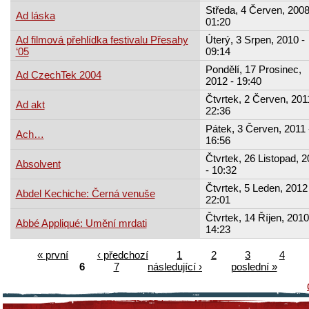
Středa, 4 Červen, 2008
Ad láska
01:20
Ad filmová přehlídka festivalu Přesahy
Úterý, 3 Srpen, 2010 -
‘05
09:14
Pondělí, 17 Prosinec,
Ad CzechTek 2004
2012 - 19:40
Čtvrtek, 2 Červen, 201
Ad akt
22:36
Pátek, 3 Červen, 2011 
Ach…
16:56
Čtvrtek, 26 Listopad, 
Absolvent
- 10:32
Čtvrtek, 5 Leden, 2012 
Abdel Kechiche: Černá venuše
22:01
Čtvrtek, 14 Říjen, 2010
Abbé Appliqué: Umění mrdati
14:23
« první
‹ předchozí
1
2
3
4
6
7
následující ›
poslední »