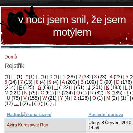
v noci jsem snil, že jsem
motýlem
Domů
Rejstřík
(1)
|
"
(1)
|
*
(1)
|
.
(1)
|
0
(1)
|
1
(38)
|
2
(38)
|
3
(23)
|
4
(23)
|
5
(
6
(14)
|
7
(13)
|
8
(4)
|
9
(4)
|
A
(200)
|
B
(109)
|
Č
(90)
|
D
(176)
(214)
|
F
(125)
|
G
(69)
|
H
(122)
|
I
(51)
|
J
(201)
|
K
(183)
|
L
(1
M
(221)
|
N
(75)
|
O
(61)
|
P
(234)
|
Q
(1)
|
R
(82)
|
S
(185)
|
T
(
|
U
(75)
|
V
(155)
|
W
(21)
|
Y
(4)
|
Z
(128)
|
Ο
(1)
|
М
(2)
|
(1)
آ
|
(12)
…
|
(2)
„
|
(1)
“
|
(1)
‚
|
Nadpis
Poslední obnova
Úterý, 8 Červen, 2010 
Akira Kurosawa: Ran
14:59