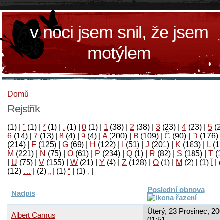
v noci jsem snil, že jsem
motýlem
Domů
Rejstřík
(1)
|
"
(1)
|
*
(1)
|
.
(1)
|
0
(1)
|
1
(38)
|
2
(38)
|
3
(23)
|
4
(23)
|
5
(
6
(14)
|
7
(13)
|
8
(4)
|
9
(4)
|
A
(200)
|
B
(109)
|
Č
(90)
|
D
(176)
(214)
|
F
(125)
|
G
(69)
|
H
(122)
|
I
(51)
|
J
(201)
|
K
(183)
|
L
(1
M
(221)
|
N
(75)
|
O
(61)
|
P
(234)
|
Q
(1)
|
R
(82)
|
S
(185)
|
T
(
|
U
(75)
|
V
(155)
|
W
(21)
|
Y
(4)
|
Z
(128)
|
Ο
(1)
|
М
(2)
|
(1)
آ
|
(12)
…
|
(2)
„
|
(1)
“
|
(1)
‚
|
Poslední obnova
Nadpis
Úterý, 23 Prosinec, 20
Albert Camus
01:51