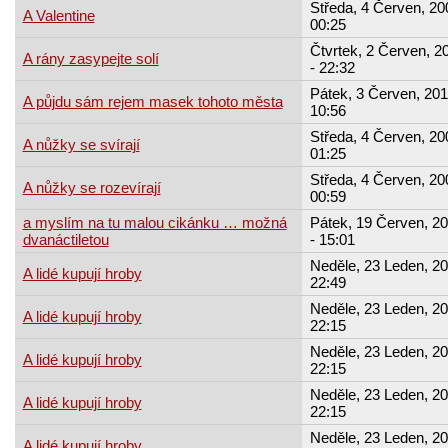
Středa, 4 Červen, 20
A Valentine
00:25
Čtvrtek, 2 Červen, 2
A rány zasypejte solí
- 22:32
Pátek, 3 Červen, 201
A půjdu sám rejem masek tohoto města
10:56
Středa, 4 Červen, 20
A nůžky se svírají
01:25
Středa, 4 Červen, 20
A nůžky se rozevírají
00:59
a myslím na tu malou cikánku … možná
Pátek, 19 Červen, 2
dvanáctiletou
- 15:01
Neděle, 23 Leden, 20
A lidé kupují hroby
22:49
Neděle, 23 Leden, 20
A lidé kupují hroby
22:15
Neděle, 23 Leden, 20
A lidé kupují hroby
22:15
Neděle, 23 Leden, 20
A lidé kupují hroby
22:15
Neděle, 23 Leden, 20
A lidé kupují hroby