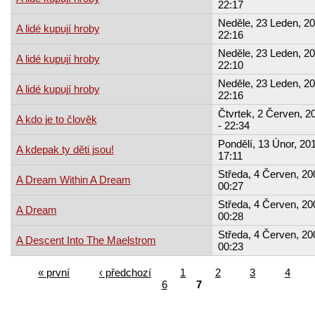
22:17
Neděle, 23 Leden, 20
A lidé kupují hroby
22:16
Neděle, 23 Leden, 20
A lidé kupují hroby
22:10
Neděle, 23 Leden, 20
A lidé kupují hroby
22:16
Čtvrtek, 2 Červen, 2
A kdo je to člověk
- 22:34
Pondělí, 13 Únor, 201
A kdepak ty děti jsou!
17:11
Středa, 4 Červen, 20
A Dream Within A Dream
00:27
Středa, 4 Červen, 20
A Dream
00:28
Středa, 4 Červen, 20
A Descent Into The Maelstrom
00:23
« první
‹ předchozí
1
2
3
4
6
7