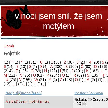
v noci jsem snil, že jsem
motýlem
Domů
Rejstřík
(1)
|
"
(1)
|
*
(1)
|
.
(1)
|
0
(1)
|
1
(38)
|
2
(38)
|
3
(23)
|
4
(23)
|
5
(
6
(14)
|
7
(13)
|
8
(4)
|
9
(4)
|
A
(200)
|
B
(109)
|
Č
(90)
|
D
(176)
(214)
|
F
(125)
|
G
(69)
|
H
(122)
|
I
(51)
|
J
(201)
|
K
(183)
|
L
(1
M
(221)
|
N
(75)
|
O
(61)
|
P
(234)
|
Q
(1)
|
R
(82)
|
S
(185)
|
T
(
|
U
(75)
|
V
(155)
|
W
(21)
|
Y
(4)
|
Z
(128)
|
Ο
(1)
|
М
(2)
|
(1)
آ
|
(12)
…
|
(2)
„
|
(1)
“
|
(1)
‚
|
Nadpis
Poslední obnova
Sobota, 20 Červen, 
A zítra? Jsem možná mrtev
- 13:55