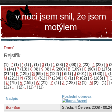
v noci jsem snil, že jsem
motýlem
Domů
Rejstřík
(1)
|
"
(1)
|
*
(1)
|
.
(1)
|
0
(1)
|
1
(38)
|
2
(38)
|
3
(23)
|
4
(23)
|
5
(
6
(14)
|
7
(13)
|
8
(4)
|
9
(4)
|
A
(200)
|
B
(109)
|
Č
(90)
|
D
(176)
(214)
|
F
(125)
|
G
(69)
|
H
(122)
|
I
(51)
|
J
(201)
|
K
(183)
|
L
(1
M
(221)
|
N
(75)
|
O
(61)
|
P
(234)
|
Q
(1)
|
R
(82)
|
S
(185)
|
T
(
|
U
(75)
|
V
(155)
|
W
(21)
|
Y
(4)
|
Z
(128)
|
Ο
(1)
|
М
(2)
|
(1)
آ
|
(12)
…
|
(2)
„
|
(1)
“
|
(1)
‚
|
Poslední obnova
Nadpis
Bon-Bon
Středa, 4 Červen, 2008 - 00:24