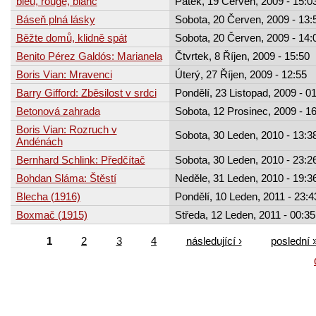
bleu, rouge, blanc
Pátek, 19 Červen, 2009 - 15:0
Báseň plná lásky
Sobota, 20 Červen, 2009 - 13:
Běžte domů, klidně spát
Sobota, 20 Červen, 2009 - 14:
Benito Pérez Galdós: Marianela
Čtvrtek, 8 Říjen, 2009 - 15:50
Boris Vian: Mravenci
Úterý, 27 Říjen, 2009 - 12:55
Barry Gifford: Zběsilost v srdci
Pondělí, 23 Listopad, 2009 - 0
Betonová zahrada
Sobota, 12 Prosinec, 2009 - 1
Boris Vian: Rozruch v
Sobota, 30 Leden, 2010 - 13:3
Andénách
Bernhard Schlink: Předčítač
Sobota, 30 Leden, 2010 - 23:2
Bohdan Sláma: Štěstí
Neděle, 31 Leden, 2010 - 19:3
Blecha (1916)
Pondělí, 10 Leden, 2011 - 23:4
Boxmač (1915)
Středa, 12 Leden, 2011 - 00:35
1
2
3
4
následující ›
poslední 