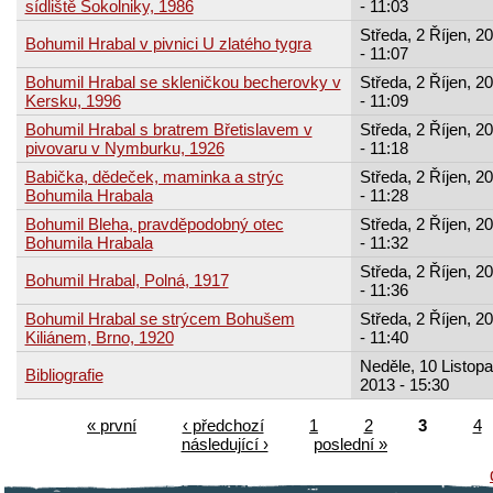
sídliště Sokolniky, 1986
- 11:03
Středa, 2 Říjen, 2
Bohumil Hrabal v pivnici U zlatého tygra
- 11:07
Bohumil Hrabal se skleničkou becherovky v
Středa, 2 Říjen, 2
Kersku, 1996
- 11:09
Bohumil Hrabal s bratrem Břetislavem v
Středa, 2 Říjen, 2
pivovaru v Nymburku, 1926
- 11:18
Babička, dědeček, maminka a strýc
Středa, 2 Říjen, 2
Bohumila Hrabala
- 11:28
Bohumil Bleha, pravděpodobný otec
Středa, 2 Říjen, 2
Bohumila Hrabala
- 11:32
Středa, 2 Říjen, 2
Bohumil Hrabal, Polná, 1917
- 11:36
Bohumil Hrabal se strýcem Bohušem
Středa, 2 Říjen, 2
Kiliánem, Brno, 1920
- 11:40
Neděle, 10 Listopa
Bibliografie
2013 - 15:30
« první
‹ předchozí
1
2
3
4
následující ›
poslední »