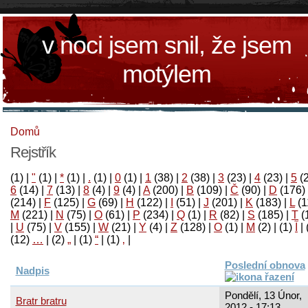
v noci jsem snil, že jsem
motýlem
Domů
Rejstřík
(1)
|
"
(1)
|
*
(1)
|
.
(1)
|
0
(1)
|
1
(38)
|
2
(38)
|
3
(23)
|
4
(23)
|
5
(
6
(14)
|
7
(13)
|
8
(4)
|
9
(4)
|
A
(200)
|
B
(109)
|
Č
(90)
|
D
(176)
(214)
|
F
(125)
|
G
(69)
|
H
(122)
|
I
(51)
|
J
(201)
|
K
(183)
|
L
(1
M
(221)
|
N
(75)
|
O
(61)
|
P
(234)
|
Q
(1)
|
R
(82)
|
S
(185)
|
T
(
|
U
(75)
|
V
(155)
|
W
(21)
|
Y
(4)
|
Z
(128)
|
Ο
(1)
|
М
(2)
|
(1)
آ
|
(12)
…
|
(2)
„
|
(1)
“
|
(1)
‚
|
Poslední obnova
Nadpis
Pondělí, 13 Únor,
Bratr bratru
2012 - 17:13