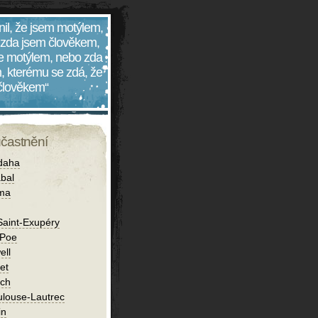
nil, že jsem motýlem,
 zda jsem člověkem,
 je motýlem, nebo zda
, kterému se zdá, že
 člověkem“
účastnění
daha
bal
íma
Saint-Exupéry
 Poe
ell
et
ch
ulouse-Lautrec
in