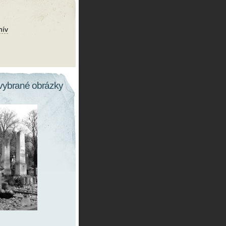
hív
vybrané obrázky