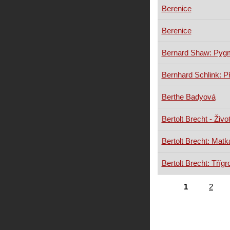
Berenice
Berenice
Bernard Shaw: Pygm
Bernhard Schlink: P
Berthe Badyová
Bertolt Brecht - Život
Bertolt Brecht: Matka
Bertolt Brecht: Tří
1
2