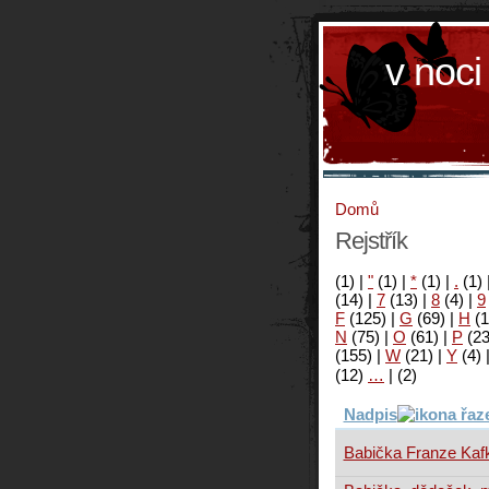
v noci
Domů
Rejstřík
(1)
|
"
(1)
|
*
(1)
|
.
(1)
(14)
|
7
(13)
|
8
(4)
|
9
F
(125)
|
G
(69)
|
H
(1
N
(75)
|
O
(61)
|
P
(2
(155)
|
W
(21)
|
Y
(4)
(12)
…
|
(2)
Nadpis
Babička Franze Kaf