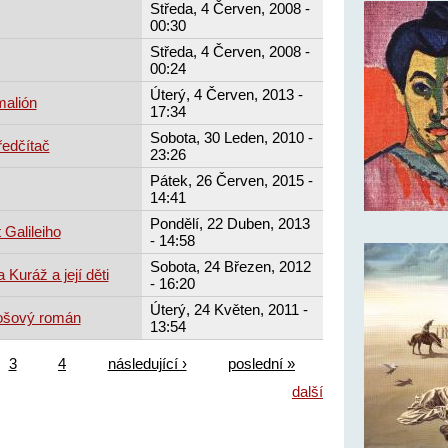
Středa, 4 Červen, 2008 -
00:30
Středa, 4 Červen, 2008 -
00:24
Úterý, 4 Červen, 2013 -
alión
17:34
Sobota, 30 Leden, 2010 -
ředčítač
23:26
Pátek, 26 Červen, 2015 -
14:41
Pondělí, 22 Duben, 2013
 Galileiho
- 14:58
Sobota, 24 Březen, 2012
 Kuráž a její děti
- 16:20
Úterý, 24 Květen, 2011 -
grošový román
13:54
3
4
následující ›
poslední »
další