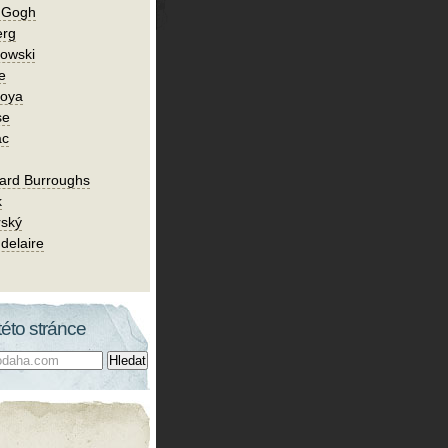
n Gogh
erg
owski
e
Goya
se
ac
ard Burroughs
k
rský
delaire
této stránce