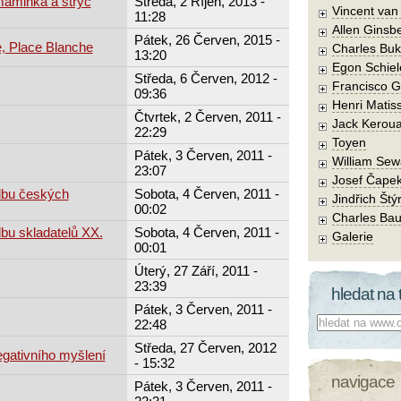
maminka a strýc
Středa, 2 Říjen, 2013 -
Vincent va
11:28
Allen Ginsb
Pátek, 26 Červen, 2015 -
, Place Blanche
Charles Buk
13:20
Egon Schiel
Středa, 6 Červen, 2012 -
Francisco 
09:36
Henri Matis
Čtvrtek, 2 Červen, 2011 -
Jack Kerou
22:29
Toyen
Pátek, 3 Červen, 2011 -
William Sew
23:07
Josef Čape
dbu českých
Sobota, 4 Červen, 2011 -
Jindřich Štý
00:02
Charles Bau
dbu skladatelů XX.
Sobota, 4 Červen, 2011 -
Galerie
00:01
Úterý, 27 Září, 2011 -
23:39
hledat na 
Pátek, 3 Červen, 2011 -
Co hledat:
22:48
Středa, 27 Červen, 2012
egativního myšlení
- 15:32
navigace
Pátek, 3 Červen, 2011 -