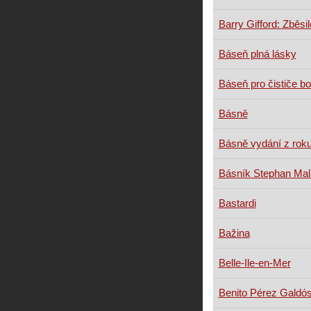
Barry Gifford: Zběsil
Báseň plná lásky
Báseň pro čističe bo
Básně
Básně vydání z rok
Básník Stephan Mal
Bastardi
Bažina
Belle-Ile-en-Mer
Benito Pérez Galdós