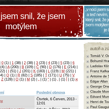
„v noci jsem s
 jsem snil, že jsem
a teď nevím,
který snil, že
motýlem
jsem motýlem
je
autoři a z
Tomáš V. O
Bohumil Hra
|
0
(1)
|
1
(38)
|
2
(38)
|
3
(23)
|
4
(23)
|
5
(23)
|
6
Ladislav Kl
(4)
|
A
(200)
|
B
(109)
|
Č
(90)
|
D
(176)
|
E
(214)
|
22)
|
I
(51)
|
J
(201)
|
K
(183)
|
L
(119)
|
M
(221)
|
Franz Kafka
34)
|
Q
(1)
|
R
(82)
|
S
(185)
|
T
(171)
|
U
(75)
|
V
Antoine de 
|
Z
(128)
|
Ο
(1)
|
М
(2)
|
„
|
(1)
“
|
(1)
‚
|
(1)
آ
|
(1)
א
Edgar Allan
George Orw
Claude Mon
Poslední obnova
Edvard Mun
Čtvrtek, 6 Červen, 2013 -
ky
Henri de To
12:01
Paul Gaugu