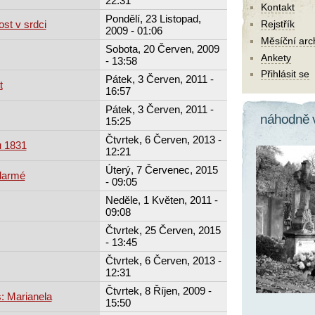
22:31
Kontakt
Pondělí, 23 Listopad,
ost v srdci
Rejstřík
2009 - 01:06
Měsíční arc
Sobota, 20 Červen, 2009
Ankety
- 13:58
Přihlásit se
Pátek, 3 Červen, 2011 -
t
16:57
Pátek, 3 Červen, 2011 -
náhodně 
15:25
Čtvrtek, 6 Červen, 2013 -
u 1831
12:21
Úterý, 7 Červenec, 2015
larmé
- 09:05
Neděle, 1 Květen, 2011 -
09:08
Čtvrtek, 25 Červen, 2015
- 13:45
Čtvrtek, 6 Červen, 2013 -
12:31
Čtvrtek, 8 Říjen, 2009 -
: Marianela
15:50